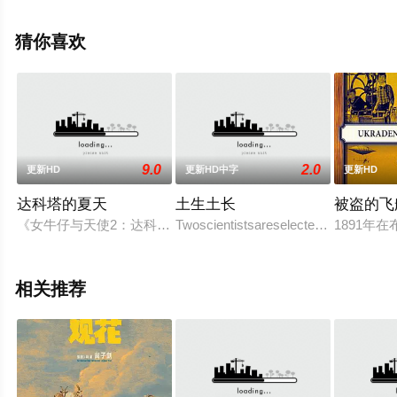
减完整版电影大全就上星空电影网，更多剧情信息可移步
至豆瓣电影、电视猫或剧情网等平台了解。
猜你喜欢
9.0
2.0
更新HD
更新HD中字
更新HD
达科塔的夏天
土生土长
被盗的飞
《女牛仔与天使2：达科塔的夏天》讲述的是Dakota Rose
Twoscientistsareselectedtotravelacro
1891
相关推荐