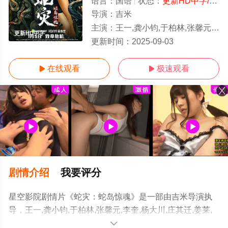
语言：
国语
状态：
更新HD中字/高清
导演：
吉米
主演：
王一,龚小钧,于柏林,张馨元,李奎,杨大川,庄其迁,姜莱,马克
更新HD中字
更新时间：
2025-09-03
在线观看
极速观看


剧情介绍
我要评分
星空影院剧情片《蛇灾：蛇岛惊魂》是一部由吉米导演执
导，王一,龚小钧,于柏林,张馨元,李奎,杨大川,庄其迁,姜莱,
马克等演员精彩演绎的大陆电影，手机免费观看高清无删
