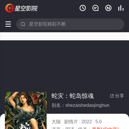






蛇灾：蛇岛惊魂
分享

别名：shezaishedaojinghun
大陆
剧情片
2022
5.0