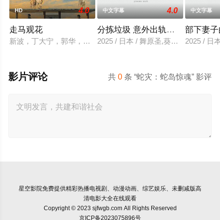
4.0
4.0
HD
中文字幕
中文字幕
走马观花
分拣垃圾 意外出轨性爱
部下妻子
新波，丁大宁，郭华，程一木他们毕业于同一所大学。他们和很
2025 / 日本 / 舞原圣,葵悠太
2025 /
影片评论
共
0
条 “蛇灾：蛇岛惊魂” 影评
星空影院
免费提供精彩热播电视剧、动漫动画、综艺娱乐、未删减版高
清电影大全在线观看
Copyright © 2023 sjfwgb.com All Rights Reserved
京ICP备2023075896号