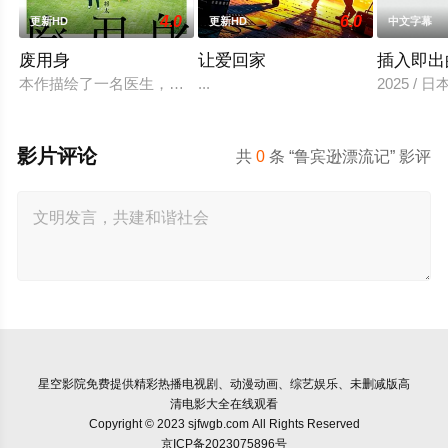
4.0
6.0
更新HD
更新HD
中文字幕
废用身
让爱回家
插入即出
本作描绘了一名医生，因一种围绕“废用身”——因瘫痪等原因已
...
2025 / 
影片评论
共
0
条 “鲁宾逊漂流记” 影评
星空影院
免费提供精彩热播电视剧、动漫动画、综艺娱乐、未删减版高
清电影大全在线观看
Copyright © 2023 sjfwgb.com All Rights Reserved
京ICP备2023075896号