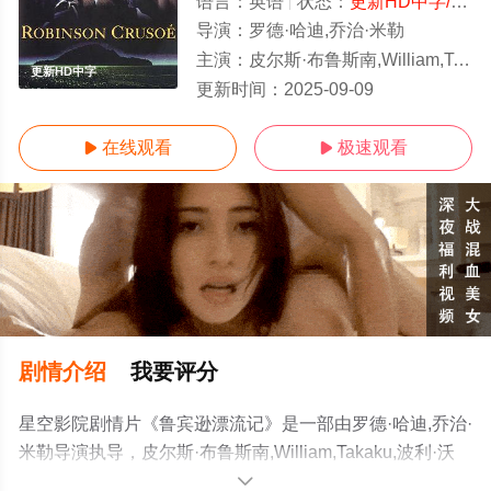
语言：
英语
状态：
更新HD中字/高清
导演：
罗德·哈迪,乔治·米勒
主演：
皮尔斯·布鲁斯南,William,Takaku,波利·沃克,伊恩·哈特,詹姆斯·弗莱恩,戴米恩·路易斯,Ben,
更新HD中字
更新时间：
2025-09-09
在线观看
极速观看


剧情介绍
我要评分
星空影院剧情片《鲁宾逊漂流记》是一部由罗德·哈迪,乔治·
米勒导演执导，皮尔斯·布鲁斯南,William,Takaku,波利·沃
克,伊恩·哈特,詹姆斯·弗莱恩,戴米恩·路易
