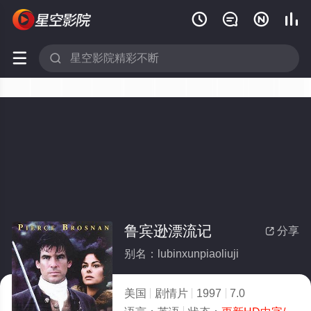






鲁宾逊漂流记
分享

别名：lubinxunpiaoliuji
美国
剧情片
1997
7.0