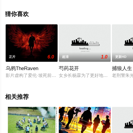
斯,Ben,Robertson,Martin,Grace,肖恩·布鲁斯南,丽赛特·安
东尼,蒂姆·迈克穆兰,吉姆·克拉克等演员精彩演绎的美国电
猜你喜欢
影，手机免费观看高清无删减完整版电影大全就上星空电
影网，更多剧情信息可移步至豆瓣电影、电视猫或剧情网
等平台了解。
6.0
1.0
正片
超清
更新HD
乌鸦TheRaven
芍药花开
捕狼人生
影片虚构了爱伦·坡死前“神秘”的5天里发生的事情。
女乡长杨霖为了更好地贯彻精准扶贫
老刑警朱
相关推荐