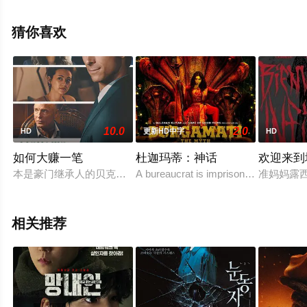
大全就上星空电影网，更多剧情信息可移步至豆瓣电影、
电视猫或剧情网等平台了解。
猜你喜欢
10.0
2.0
HD
更新HD中字
HD
如何大赚一笔
杜迦玛蒂：神话
欢迎来到地
本是豪门继承人的贝克特·雷德费洛（格伦·鲍威尔 Glen Powe
A bureaucrat is imprisoned in a haunte
准妈妈露
相关推荐