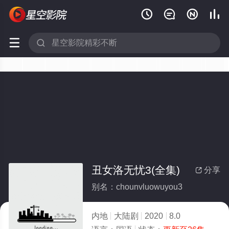






丑女洛无忧3(全集)
分享

别名：chounvluowuyou3
内地
大陆剧
2020
8.0