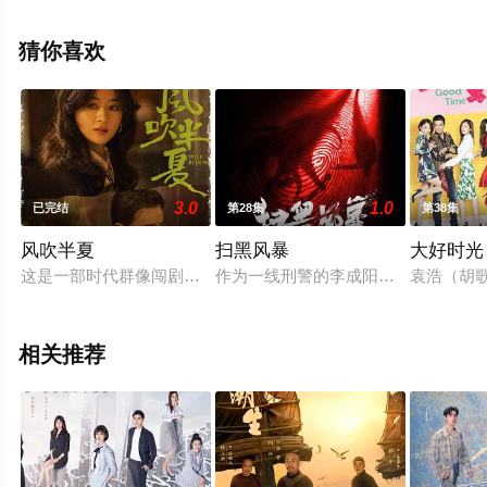
整版电视剧全集就上星空电影网，热播电视剧提前免费观
看，更多剧情信息可移步至豆瓣电视剧、电视猫或剧情网
猜你喜欢
等平台了解。
3.0
1.0
已完结
第28集
第38集
风吹半夏
扫黑风暴
大好时光
这是一部时代群像闯剧，讲述了以许半夏为首的有志者怀抱雄心
作为一线刑警的李成阳（孙红雷 饰
袁浩（胡
相关推荐