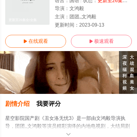
语言：
国语
状态：
更新至26集全
- 
导演：
文鸿毅
主演：
团团,,文鸿毅
更新至26集全/全集
更新时间：
2023-09-13
在线观看
极速观看


剧情介绍
我要评分
星空影院国产剧《丑女洛无忧3》是一部由文鸿毅导演执
导，团团,,文鸿毅等演员精彩演绎的内地电视剧，大结局剧
情已揭晓（更新至26集全），手机免费观看高清无删减完
