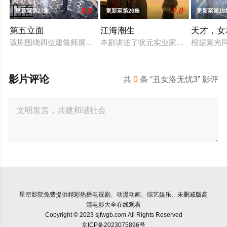
9.0
7.0
更新至第27集
更新至第26集
更新至第18
第五立面
江海潮生
天才，女
该剧围绕四位建筑师展开，讲述了他们在中意合作项目中面对专
本剧讲述了状元实业家张謇创办大生
根据素光
影片评论
共
0
条 “丑女洛无忧3” 影评
星空影院
免费提供精彩热播电视剧、动漫动画、综艺娱乐、未删减版高
清电影大全在线观看
Copyright © 2023 sjfwgb.com All Rights Reserved
京ICP备2023075896号