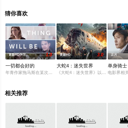
电影网，更多剧情信息可移步至豆瓣电影、电视猫或剧情
网等平台了解。
猜你喜欢
1.0
3.0
更新HD中字
更新HD
正片
一切都会好的
大蛇4：迷失世界
单身骑士
年青作家拖马斯在某次与女友发生争执后愤然离家，孰料他的车
《大蛇4：迷失世界》以一起飞机事
电影界相关
相关推荐