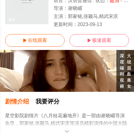
语言：
汉语普通话
状态：
超清
- 免费在线观看
导演：
谢晓嵋
主演：
郭家铭,张颖马,精武宋庆
超清
更新时间：
2023-09-13
在线观看
极速观看


剧情介绍
我要评分
星空影院剧情片《八月桂花遍地开》是一部由谢晓嵋导演
执导，郭家铭,张颖马,精武宋庆等演员精彩演绎的中国大陆
电影，手机免费观看高清无删减完整版电影大全就上星空
