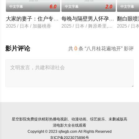
6.0
2.0
中文字幕
中文字幕
中文字幕
大家的妻子：住户专用洞口
每晚与隔壁男人怀孕性爱
翻白眼喷
2025 / 日本 / 加藤桃香
2025 / 日本 / 舞原希里,佐川金二
2025 / 
影片评论
共
0
条 “八月桂花遍地开” 影评
星空影院
免费提供精彩热播电视剧、动漫动画、综艺娱乐、未删减版高
清电影大全在线观看
Copyright © 2023 sjfwgb.com All Rights Reserved
京ICP备2023075896号