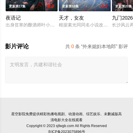
9.0
2.0
更新第17集
更新第18集
更新第20集
夜语记
天才，女友
九门2026
出身贫寒的酿酒师叶小唯遭遇爱人程桉、恩师林晚媚的双重背叛
根据素光同同名小说改编。江逾白长大
长沙风云
影片评论
共
0
条 “外来媳妇本地郎” 影评
星空影院
免费提供精彩热播电视剧、动漫动画、综艺娱乐、未删减版高
清电影大全在线观看
Copyright © 2023 sjfwgb.com All Rights Reserved
京ICP备2023075896号