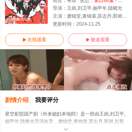
语言：
粤语
状态：
第2260集
- 免费在线观看
导演：
王岗,刘卫平,杨甲年,陆晓光
主演：
龚锦堂,黄锦裳,苏志丹,郭昶,彭新智,徐若琪,丁玲,虎艳芬,钱莹,郝莲露,李俊毅,张纹博,何文茵,王辰,谢恩,毛
1-1全集/大结局
更新时间：
2024-11-25
在线观看
极速观看


剧情介绍
我要评分
星空影院国产剧《外来媳妇本地郎》是一部由王岗,刘卫平,
杨甲年,陆晓光导演执导，龚锦堂,黄锦裳,苏志丹,郭昶,彭新
智,徐若琪,丁玲,虎艳芬,钱莹,郝莲露,李俊毅,张纹博,何文茵,
