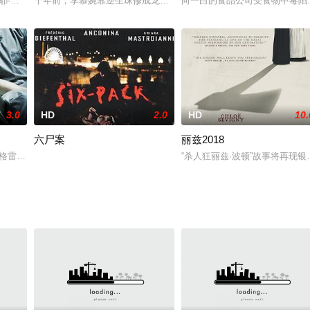
最后一次整理仪容，帕特因此从小镇养老院出逃。接踵而至的是一
布萝BertilleNoël-Bruneau饰）在上学路上碰见了一只正抓田鼠的狐狸女孩
千年前，李慕婉靠逆生珠修成龙身，却导致丈夫燕麟被神秘人所杀。 
向一白的食品公司受食物中毒陷
3.0
HD
2.0
HD
10.
六尸案
丽兹2018
案时，却意外发现小镇居民最深藏的秘密。
（Milo Ventimiglia 米洛•文堤米利亚 饰）事业爱情双得意，他以优异的成
“杀人狂丽兹·波顿”故事将再现