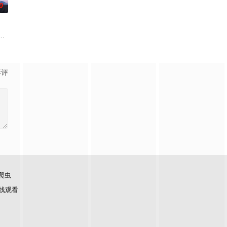
0
如何面对现实，能改变他的命运的是谁？什么才是生命价值的真
上遭遇危机，幸得帅气大叔奥海出手相救，蓝之助因此悄然心动。然而，当他
影评
爬虫
线观看