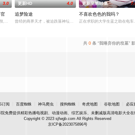
3.0
更新HD
4.0
更新至第05集
7.
器官
追梦险途
不喜欢色色的我吗？
小泽彻,有村望海
曾经的商界天才，被迫跌落神坛。被那微不足道的成就麻醉过后他该
正在求职的大学生蓝之助在电车
共
0
条 “我唾弃你的坟墓” 
S订阅
百度蜘蛛
神马爬虫
搜狗蜘蛛
奇虎地图
谷歌地图
必应
影院
免费提供精彩热播电视剧、动漫动画、综艺娱乐、未删减版高清电影大全在
Copyright © 2023 sjfwgb.com All Rights Reserved
京ICP备2023075896号