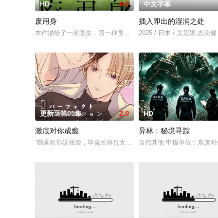
HD
4.0
中文字幕
废用身
插入即出的湿润之处
本作描绘了一名医生，因一种围绕“废用身”——因瘫痪等原因已
2025 / 日本 / 艾莲娜,志美健
更新至第05集
2.0
HD
澈底对你成瘾
异林：秘境寻踪
“我喜欢你这张脸，毕竟长得也太好看了吧。” 明仁
当代其他 申报单位：东旗