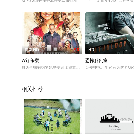
退休发型师帕特·皮特森巴格得知一位老顾客的遗愿是让帕特为她
一个十岁的小女孩（贝蒂•若耶-
更新HD
7.0
HD
W谋杀案
恐怖解剖室
身为全职妈妈的她酷爱阅读犯罪故事，当她调查一名女子的谋杀
英俊帅气、年轻有为的泰德•格雷
相关推荐