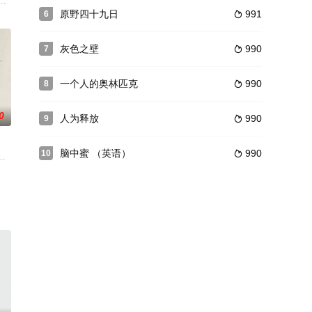
千年后，镇魔盟弟子燕赤霞行侠占义。他就是逆生珠复活过来
害，苏靖运用商业手段完美将向一白的公司起死回生，同时带来了更深层的秘
原野四十九日
991
6

灰色之壁
990
7

一个人的奥林匹克
990
8

0
人为释放
990
9

脑中蜜 （英语）
990
10

银幕，克里斯汀·斯图尔特、科洛·塞维尼有望加盟。1892年，波顿涉嫌杀害父亲