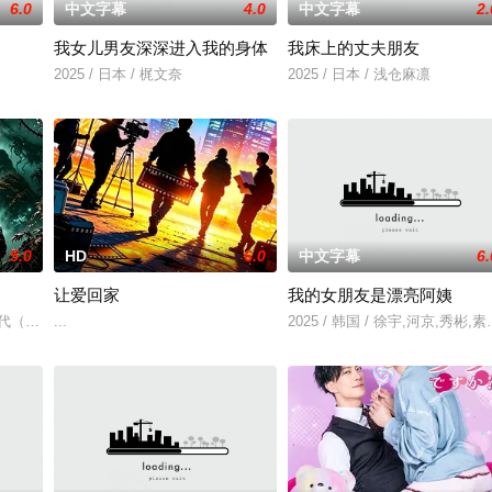
6.0
中文字幕
4.0
中文字幕
2.
我女儿男友深深进入我的身体
我床上的丈夫朋友
无恢复可能的四肢——的治疗方法，而一步步踏入在追求理想的理
2025 / 日本 / 梶文奈
2025 / 日本 / 浅仓麻凛
5.0
HD
6.0
中文字幕
6.
让爱回家
我的女朋友是漂亮阿姨
时代（北京）影视文化传媒有限公司
...
2025 / 韩国 / 徐宇,河京,秀彬