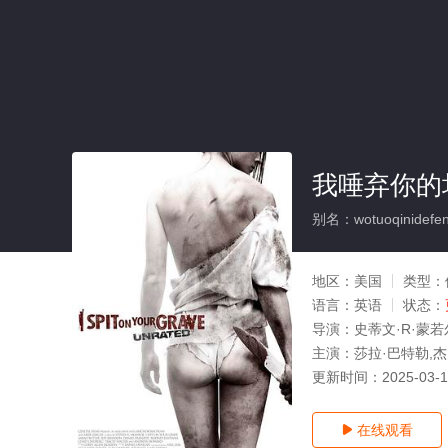
我唾弃你的
别名：wotuoqinidefe
地区：
美国
类型：
语言：
英语
状态：
导演：
史蒂文·R·蒙若
主演：
莎拉·巴特勒,
更新时间：
2025-03-
在线观看
