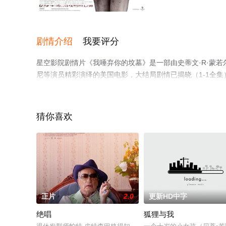
1-1全集/大结局
剧情介绍
我要评分
星空影院剧情片《我唾弃你的坟墓》是一部由史蒂文·R·蒙若尔
尼等演员精彩演绎的美国电影，大结局剧情已揭晓（1-1全
息可移步至豆瓣电影、电视猫或剧情网等平台了解。
猜你喜欢
正片
2.0
更新HD中字
绝唱
狐狸与我