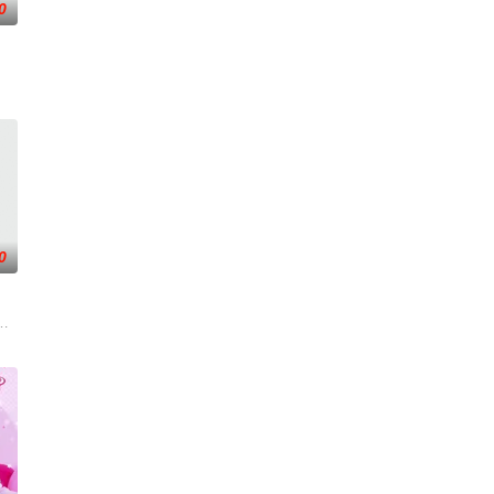
0
0
,素美,崔敏浩,时宇,金东宇,韩蔚