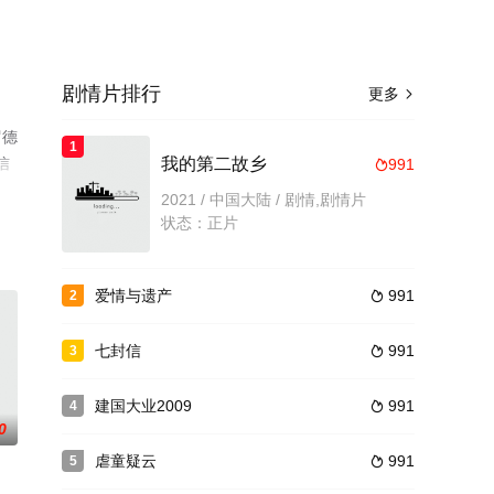
剧情片排行
更多

罗德
1
信
我的第二故乡
991

2021 / 中国大陆 / 剧情,剧情片
状态：正片
爱情与遗产
991
2

七封信
991
3

建国大业2009
991
4

0
虐童疑云
991
5
