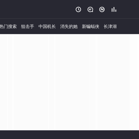




热门搜索
狙击手
中国机长
消失的她
新蝙蝠侠
长津湖