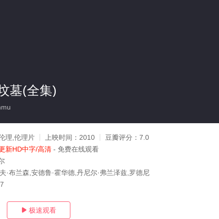
坟墓(全集)
nmu
伦理,伦理片
上映时间：
2010
豆瓣评分：
7.0
更新HD中字/高清
- 免费在线观看
尔
杰夫·布兰森,安德鲁·霍华德,丹尼尔·弗兰泽兹,罗德尼
17
极速观看
