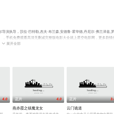
导演执导，莎拉·巴特勒,杰夫·布兰森,安德鲁·霍华德,丹尼尔·弗兰泽兹,
集），手机免费观看高清无删减完整版电影大全就上星空电影网，更多剧情
展开全部

4.0
正片
4.0
正片
3.
燕赤霞之镇魔龙女
云门诡道