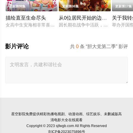
5.0
9.0
更新第06集
更新第06集
更新第17集
描绘直至生命尽头
从0位居民开始的边境领主大人
关于我转
女高中生安海相非常喜欢看漫画，尤其是 ☆野0 的《机器太与
因长期在战争中活跃，而被称为〝救
举办开国
影片评论
共
0
条 “胆大党第二季” 影评
星空影院
免费提供精彩热播电视剧、动漫动画、综艺娱乐、未删减版高
清电影大全在线观看
Copyright © 2023 sjfwgb.com All Rights Reserved
京ICP备2023075896号