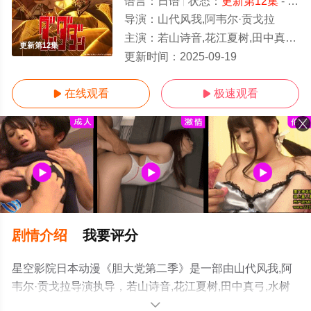
语言：
日语
状态：
更新第12集
- 免费在线观看
导演：
山代风我,阿韦尔·贡戈拉
主演：
若山诗音,花江夏树,田中真弓,水树奈奈,佐仓绫音,石川界人,矶边万沙子,田村睦心,吉野裕行,大空直美
更新第12集
更新时间：
2025-09-19
在线观看
极速观看


剧情介绍
我要评分
星空影院日本动漫《胆大党第二季》是一部由山代风我,阿
韦尔·贡戈拉导演执导，若山诗音,花江夏树,田中真弓,水树
奈奈,佐仓绫音,石川界人,矶边万沙子,田村睦心,吉野裕行,大
