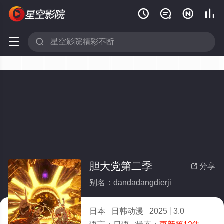






胆大党第二季
分享

别名：dandadangdierji
日本
日韩动漫
2025
3.0