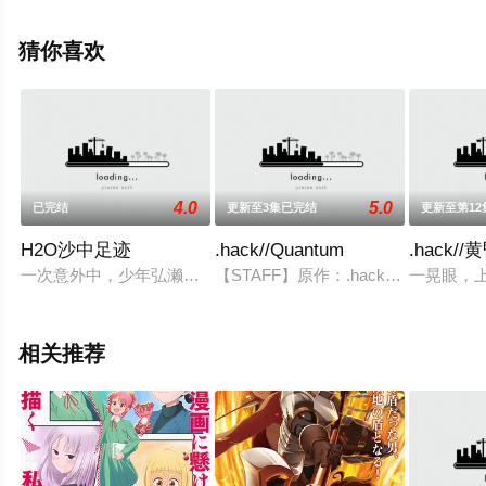
空直美等演员精彩演绎的日本动漫，手机免费观看高清无
删减完整版动漫全集就上星空电影网，更多剧情信息可移
猜你喜欢
步至豆瓣动漫、电视猫或剧情网等平台了解。
4.0
5.0
已完结
更新至3集已完结
更新至第1
H2O沙中足迹
.hack//Quantum
.hack
一次意外中，少年弘濑琢磨（小清水亚美 配音）的双眼失去了
【STAFF】原作：.hackCongl
一晃眼，上
相关推荐