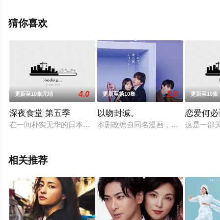
剧，大结局剧情已揭晓（已完结），手机免费观看高清无
删减完整版电视剧全集就上星空电影网，热播电视剧提前
猜你喜欢
免费观看，更多剧情信息可移步至豆瓣电视剧、电视猫或
剧情网等平台了解。
4.0
2.0
更新至10集完结
更新至第10集
更新至10集
深夜食堂 第五季
以吻封缄。
恋爱何必
在一间朴实无华的日本餐厅中，几名食客因为对于特定菜品的钟
本剧改编自同名漫画，讲述了谁都认可
这是一部
相关推荐