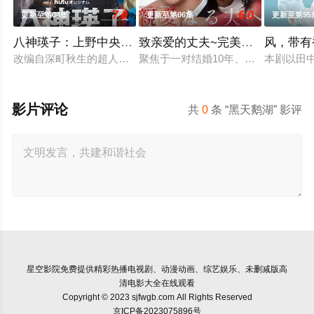
7.0
6.0
更新至第04集
更新至第06集
更新至第95
八神瑛子：上野中央署组织犯罪对策课
致亲爱的丈夫~完美妻子的谎言~
风，带有
改编自深町秋生的超人气警察小说《组织犯罪对策课 八神瑛子》
聚焦于一对结婚10年、在外人眼中
本剧以田
影片评论
共
0
条 “黑天鹅湖” 影评
星空影院
免费提供精彩热播电视剧、动漫动画、综艺娱乐、未删减版高
清电影大全在线观看
Copyright © 2023 sjfwgb.com All Rights Reserved
京ICP备2023075896号