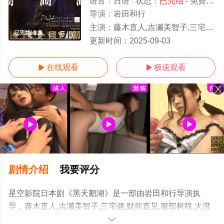
语言：
日语
状态：
已完结
- 免费在线观看
导演：
岩田和行
主演：
藤木直人,吉濑美智子,三宅健,财前直见,服部树咲,大澄贤也,宅麻伸,杉本哲太,板尾创路
已完结/全集
更新时间：
2025-09-03
在线观看
极速观看


剧情介绍
我要评分
星空影院日本剧《黑天鹅湖》是一部由岩田和行导演执
导，藤木直人,吉濑美智子,三宅健,财前直见,服部树咲,大澄
贤也,宅麻伸,杉本哲太,板尾创路等演员精彩演绎的日本电视
