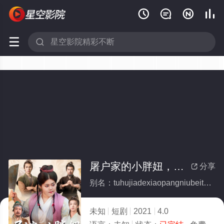






屠户家的小胖妞，被退婚后福运太旺(全集)
分享

别名：tuhujiadexiaopangniubeituihunhoufuyuntaiwang
未知
短剧
2021
4.0