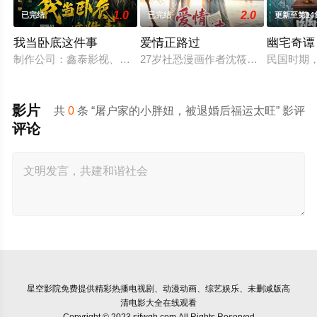
1.0
2.0
已完结
已完结
更新至第14
我当卧底这件事
爱情正路过
幽宅奇谭
制作公司：鑫泰影视、妙笔华章 题材：警匪、反诈
27岁社恐漫画作者沈筱兮遭遇创作
民国时期
影片
共
0
条 “屠户家的小胖妞，被退婚后福运太旺” 影评
评论
星空影院
免费提供精彩热播电视剧、动漫动画、综艺娱乐、未删减版高
清电影大全在线观看
Copyright © 2023 sjfwgb.com All Rights Reserved