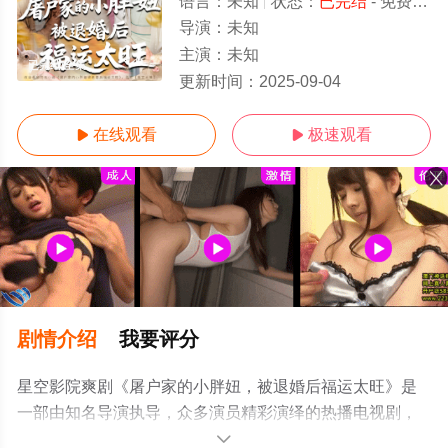
语言：
未知
状态：
已完结
- 免费在线观看
导演：
未知
主演：
未知
已完结/全集
更新时间：
2025-09-04
在线观看
极速观看


剧情介绍
我要评分
星空影院爽剧《屠户家的小胖妞，被退婚后福运太旺》是
一部由知名导演执导，众多演员精彩演绎的热播电视剧，
大结局剧情已揭晓（已完结），手机免费观看高清无删减
