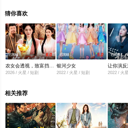
完整版电视剧全集就上星空电影网，热播电视剧提前免费
观看，更多剧情信息可移步至豆瓣电视剧、电视猫或剧情
猜你喜欢
网等平台了解。
6.0
5.0
已完结
已完结
已完结
农女会透视，致富挡不住
银河少女
让你演反
2026 / 火星 / 短剧
2022 / 火星 / 短剧
2022 / 火
相关推荐