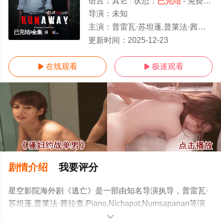
语言：
其它
状态：
已完结
- 免费在线观看
导演：
未知
主演：
普雷瓦·苏坦蓬,普莱法·茜拉查,Piano,Nichapat,Numsapanan
已完结/全集
更新时间：
2025-12-23
在线观看
极速观看


剧情介绍
我要评分
星空影院海外剧《逃亡》是一部由知名导演执导，普雷瓦·
苏坦蓬,普莱法·茜拉查,Piano,Nichapat,Numsapanan等演
员精彩演绎的泰国电视剧，大结局剧情已揭晓（已完
