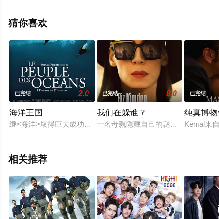
结），手机免费观看高清无删减完整版电视剧全集就上星
空电影网，热播电视剧提前免费观看，更多剧情信息可移
猜你喜欢
步至豆瓣电视剧、电视猫或剧情网等平台了解。
2.0
8.0
已完结
已完结
已完结
海洋王国
我们在躲谁？
纯真博物
继<海洋>取得巨大成功后，雅克·贝汉和雅克·克鲁奥德再度联手
一名母親隱藏自己的謎樣過往，帶著
Kemal
相关推荐