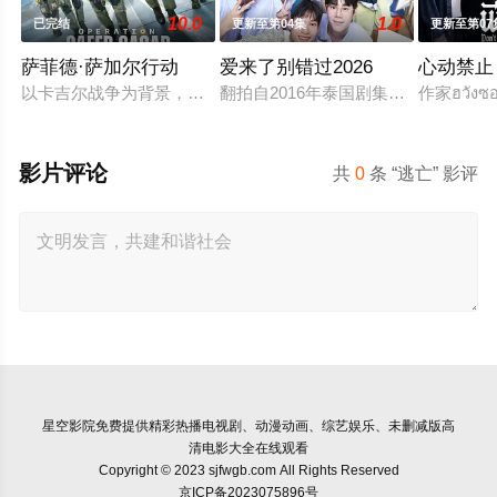
10.0
1.0
已完结
更新至第04集
更新至第07
萨菲德·萨加尔行动
爱来了别错过2026
心动禁止
以卡吉尔战争为背景，《白沙行动》讲述了印度空军"金色箭头"第
翻拍自2016年泰国剧集《爱来了别错
作家ฮวังซอล
影片评论
共
0
条 “逃亡” 影评
星空影院
免费提供精彩热播电视剧、动漫动画、综艺娱乐、未删减版高
清电影大全在线观看
Copyright © 2023 sjfwgb.com All Rights Reserved
京ICP备2023075896号