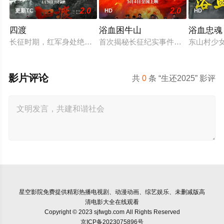
2.0
2.0
更新TC
HD
HD
四渡
浴血困牛山
浴血忠魂
长征时期，红军身处绝境。四渡赤水堪称红军的绝地反击之战。
首次揭秘长征纪实事件，1934年中
东山村少
影片评论
共
0
条 “生还2025” 影评
星空影院
免费提供精彩热播电视剧、动漫动画、综艺娱乐、未删减版高
清电影大全在线观看
Copyright © 2023 sjfwgb.com All Rights Reserved
京ICP备2023075896号