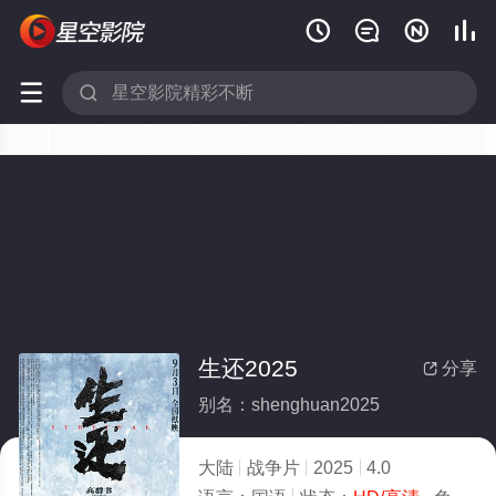






生还2025
分享

别名：shenghuan2025
大陆
战争片
2025
4.0