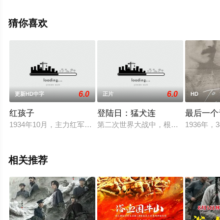
琦,刘政杰,朱宏嘉,曹卫宇,马国伟,杨奇鸣,逯长恩,苗博,郑好,
张宏威,叶福生,何熙维,王俏,翟赫等演员精彩演绎的大陆电
猜你喜欢
影，手机免费观看高清无删减完整版电影大全就上星空电
影网，更多剧情信息可移步至豆瓣电影、电视猫或剧情网
等平台了解。
6.0
6.0
更新HD中字
正片
HD
红孩子
登陆日：猛犬连
最后一个
1934年10月，主力红军长征，根据地又面临白匪的反扑，李家
第二次世界大战中，根据英国盟军埃森
1936年
相关推荐