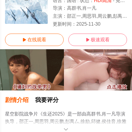
语言：
国语
状态：
HD/高清
- 免费在线观看
导演：
高群书,肖一凡
主演：
邵正一,周思羽,周云鹏,彭禺厶,徐励,邱健,侯佳音,徐雅惠,刘頔,李昕廷,,王天心,,李梦瑶,梁颂晴,段秋钰,景
HD
更新时间：
2025-11-30
在线观看
极速观看


剧情介绍
我要评分
星空影院战争片《生还2025》是一部由高群书,肖一凡导演
执导，邵正一,周思羽,周云鹏,彭禺厶,徐励,邱健,侯佳音,徐雅
惠,刘頔,李昕廷,,王天心,,李梦瑶,梁颂晴,段秋钰,景天曈,寇文
