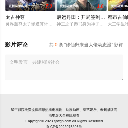
7.0
1.0
更新至第07集
更新至第19集
更新至第20
太古神尊
启运丹田：开局签到至尊丹田
都市古仙
灵界至尊太子惨遭算计身死，重生跌落凡尘沦为底层杂役！身怀
神王之子秦书身为神子，却天生凡体
大三学生
影片评论
共
0
条 “修仙归来当大佬动态漫” 影评
星空影院
免费提供精彩热播电视剧、动漫动画、综艺娱乐、未删减版高
清电影大全在线观看
Copyright © 2023 sjfwgb.com All Rights Reserved
京ICP备2023075896号