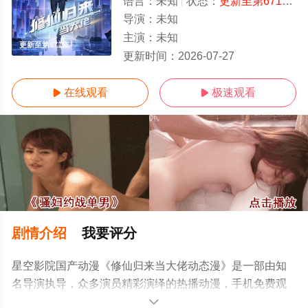
语言：
未知
状态：
更新至第671集
-
导演：
未知
主演：
未知
更新至第671集
更新时间：
2026-07-27
在线观看
极速观看


剧情介绍
我要评分
星空影院国产动漫《修仙归来当大佬动态漫》是一部由知
名导演执导，众多演员精彩演绎的热播动漫，手机免费观
看高清无删减完整版动漫全集就上星空电影网，更多剧情
