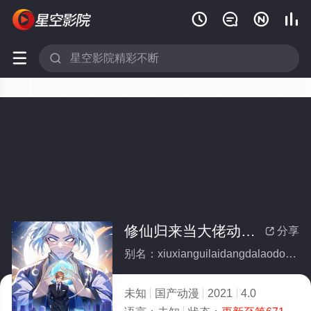






修仙归来当大佬动态漫
分享

别名：xiuxianguilaidangdalaodongtaiman
未知
国产动漫
2021
4.0