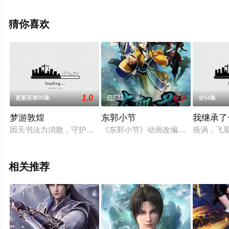
信息可移步至豆瓣动漫、电视猫或剧情网等平台了解。
猜你喜欢
1.0
8.0
更新至第05集
已完结
全54集
梦游敦煌
东郭小节
我继承了
因天书法力消散，守护之地“敦煌”将会有大难降临，舞天姬临危
《东郭小节》动画改编自腾讯动漫平
燕涡，飞
相关推荐