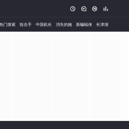




热门搜索
狙击手
中国机长
消失的她
新蝙蝠侠
长津湖