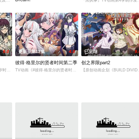
法律执行人六冰透及其助手草野次郎，一直以来都有为恶灵所困扰的
灵及死灵处以刑罚并送往黄泉。拥有这种能力的天才正是魔法律执行人·六冰及
『黑执事』TV动画第4季制作发表
电视动画《ARGONAVIS from BanG Dream!》改编自同名乐队企
9.0
更新至第12集
4.0
已完结
9.
彼得·格里尔的贤者时间第二季
创之界限part2
来是天敌关系的他们却成为了“秘密的朋友”，并且他们在跨
17 岁时被卡车撞上，从此陷入昏迷。17 年后他奇迹苏醒，敬文去医院探望舅舅
TV动画《#彼得·格里尔的贤者时间#》第二季 制作决定！
【原创动画企划《BUILD DIVIDE