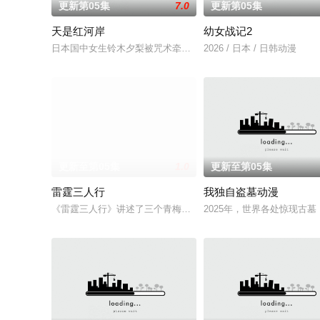
更新第05集
7.0
更新第05集
天是红河岸
幼女战记2
日本国中女生铃木夕梨被咒术牵引至纪元前的赫梯帝国，并长期
2026 / 日本 / 日韩动漫
更新至第05集
1.0
更新至第05集
雷霆三人行
我独自盗墓动漫
《雷霆三人行》讲述了三个青梅竹马的挚友拼命寻找失踪少女的
2025年，世界各处惊现古