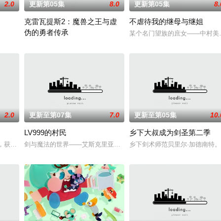
2.0
更新第05集
8.0
更新第05集
8.
克雷瓦提斯2：魔兽之王与虚
不虐待我的继母与继姐
伪的勇者传承
遭受娜姬雅王后的追杀，目的在于以她为祭品咒杀凯鲁王子。在凯鲁
某个名门望族的庶女——中村美
勇者艾莉西亚斩杀了多雷尔将军，海登与博雷托两国的战争就此落幕
2.0
更新至第07集
7.0
更新至第05集
10.
LV999的村民
乡下大叔成为剑圣第二季
故事。本剧集围绕着平凡的中学生平太郎和两个好友燕和广志展开，
墓，获得墓中“宝物”之人便能获得先人的异能，全世界为获得宝物而疯狂。无往
剑与魔法的世界——艾斯克里亚。在这个世界里，人们生来就背负着
乡下剑术师范贝里尔·加德南特。