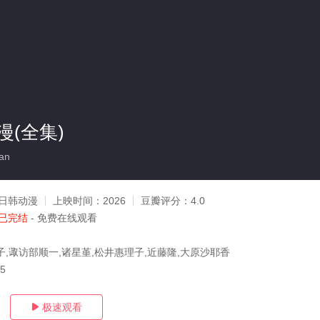
(全集)
an
日韩动漫
上映时间：
2026
豆瓣评分：
4.0
已完结
- 免费在线观看
子,诹访部顺一,诸星堇,松井惠理子,近藤隆,大原沙耶香
05
极速观看
