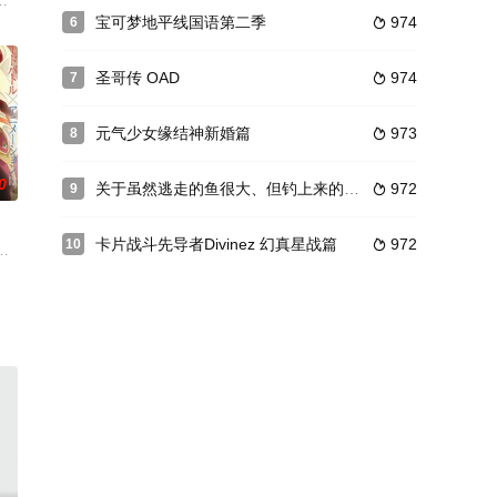
他的助手草野。在他们身
 2024年开播
宝可梦地平线国语第二季
974
6

划作品，2019年11月宣布了动画化
圣哥传 OAD
974
7

元气少女缘结神新婚篇
973
8

0
关于虽然逃走的鱼很大、但钓上来的鱼却太大了这件事
972
9

卡片战斗先导者Divinez 幻真星战篇
972
10

，却只见他独
 -# 000000-》预告与视觉图公布】Aniplex TCG（集换式卡牌