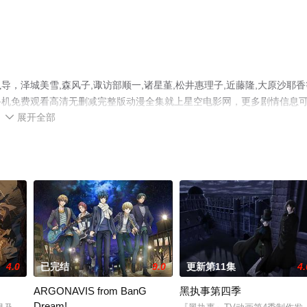
，泽城美雪,森风子,诹访部顺一,诸星堇,松井惠理子,近藤隆,大原沙耶香
手机免费观看高清无删减完整版动漫全集就上星空电影网，更多剧情信息
展开全部

4.0
已完结
9.0
更新第11集
4.
ARGONAVIS from BanG
黑执事第四季
Dream!