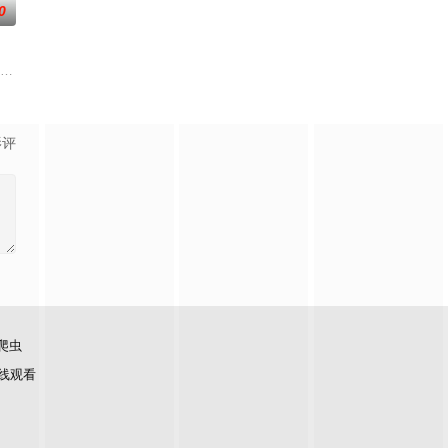
0
情感发展。此外，佐野的
好看了吧。” 明仁
影评
爬虫
线观看