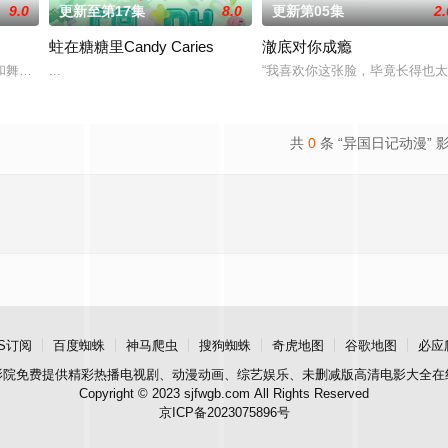
9.0
更新至第17集
8.0
更新第05集
2.
蛀在糖糖里Candy Caries
澈底对你成瘾
和舞会等在原作中广受欢迎的篇章，细腻地描绘了瑞稀、佐野、中津三人之间的
...
“我喜欢你这张脸，毕竟长得也太
界。
共
0
条 “异国日记动漫” 
S订阅
百度蜘蛛
神马爬虫
搜狗蜘蛛
奇虎地图
谷歌地图
必应
影院
免费提供精彩热播电视剧、动漫动画、综艺娱乐、未删减版高清电影大全在
Copyright © 2023 sjfwgb.com All Rights Reserved
京ICP备2023075896号