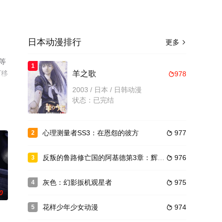
日本动漫排行
更多

等
1
可移
羊之歌
978

2003 / 日本 / 日韩动漫
状态：已完结
心理测量者SS3：在恩怨的彼方
977
2

反叛的鲁路修亡国的阿基德第3章：辉芒陨落
976
3

灰色：幻影扳机观星者
975
4

0
花样少年少女动漫
974
5
