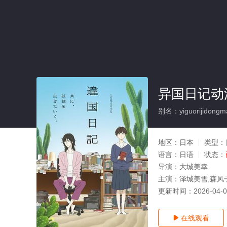
异国日记动漫
别名：yiguorijidongm
地区：
日本
类型：
语言：
日语
状态：
导演：
大城美幸
主演：
泽城美雪,森风
更新时间：
2026-04-
在线观看
