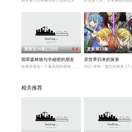
拥有着可以制裁伤害人类的恶灵并将其送往彼世的能力的天才魔
给危害人类、引发事故的恶
更新至26集已完结
6.0
更新第13集
翡翠森林狼与羊秘密的朋友
异世界归来的舅舅
故事讲述在一个暴风雨的夜晚，野狼Gabu与羊咩May相遇了，本
2017 年秋：敬文的舅舅 
相关推荐