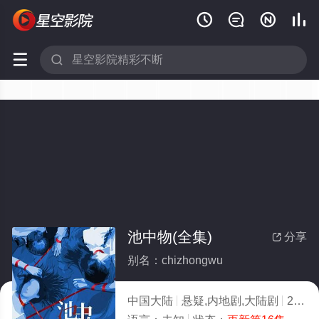






池中物(全集)
分享

别名：chizhongwu
中国大陆
悬疑,内地剧,大陆剧
2026