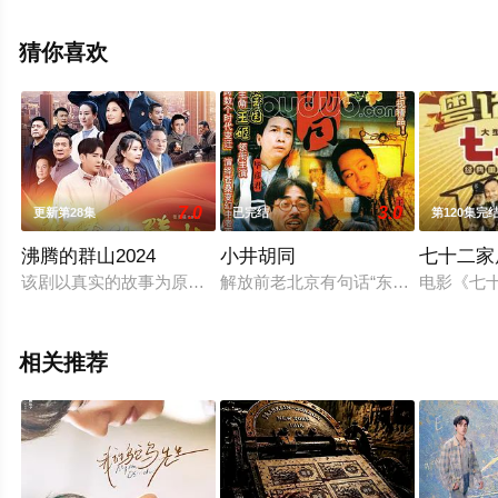
机免费观看高清无删减完整版电视剧全集就上星空电影
网，热播电视剧提前免费观看，更多剧情信息可移步至豆
猜你喜欢
瓣电视剧、电视猫或剧情网等平台了解。
7.0
3.0
更新第28集
已完结
第120集完
沸腾的群山2024
小井胡同
七十二家
该剧以真实的故事为原型，紧贴人民群众,围绕“资源枯竭型城市
解放前老北京有句话“东富西贵、南贫
电影《七
相关推荐