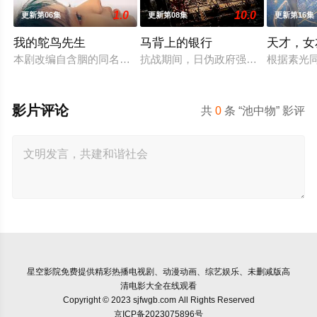
1.0
10.0
更新第06集
更新第08集
更新第16集
我的鸵鸟先生
马背上的银行
天才，女
本剧改编自含胭的同名小说，讲述了邻家女孩庞倩（苏晓彤 饰）
抗战期间，日伪政府强行推广、使用由
根据素光
影片评论
共
0
条 “池中物” 影评
星空影院
免费提供精彩热播电视剧、动漫动画、综艺娱乐、未删减版高
清电影大全在线观看
Copyright © 2023 sjfwgb.com All Rights Reserved
京ICP备2023075896号