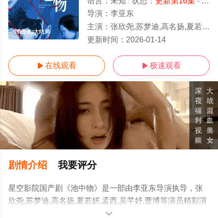
语言：
未知
状态：
更新第16集
- 免费在线观看
导演：
李亚东
主演：
张欣尧,苏梦迪,高名扬,夏若妍,孟西,吴芊妤,曹博
1-1全集/大结局
更新时间：
2026-01-14
在线观看
极速观看


剧情介绍
我要评分
星空影院国产剧《池中物》是一部由李亚东导演执导，张
欣尧,苏梦迪,高名扬,夏若妍,孟西,吴芊妤,曹博等演员精彩演
绎的中国大陆电视剧，大结局剧情已揭晓（1-1全集），手
