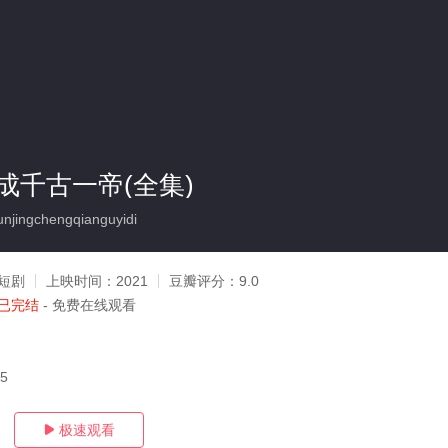
成千古一帝(全集)
jingchengqianguyidi
短剧
上映时间：
2021
豆瓣评分：
9.0
已完结
- 免费在线观看
15
极速观看
