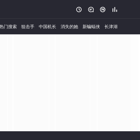




热门搜索
狙击手
中国机长
消失的她
新蝙蝠侠
长津湖