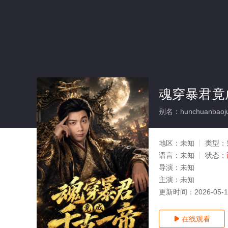
魂穿暴君竟
别名：hunchuanbaojun
地区：
未知
类型：
语言：
未知
状态：
导演：
未知
主演：
未知
更新时间：
2026-05-
在线观看
