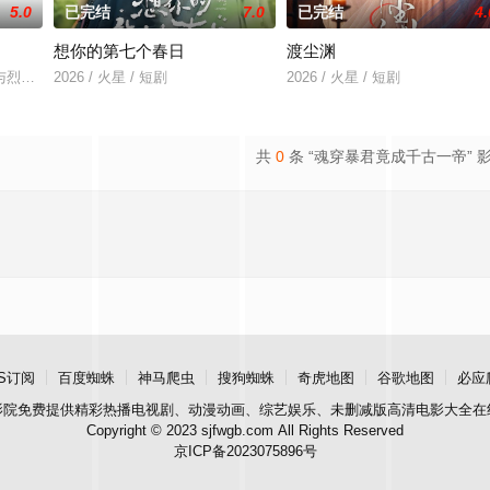
5.0
已完结
7.0
已完结
4.
想你的第七个春日
渡尘渊
房”的阴阳宅，江淮被掳走配“阴婚”。他与女探长穆英搭档，
与烈云峥之间曲折动人的情感，以及他们在复杂局势中坚守初心、勇敢面对困难
2026 / 火星 / 短剧
2026 / 火星 / 短剧
共
0
条 “魂穿暴君竟成千古一帝” 
S订阅
百度蜘蛛
神马爬虫
搜狗蜘蛛
奇虎地图
谷歌地图
必应
影院
免费提供精彩热播电视剧、动漫动画、综艺娱乐、未删减版高清电影大全在
Copyright © 2023 sjfwgb.com All Rights Reserved
京ICP备2023075896号