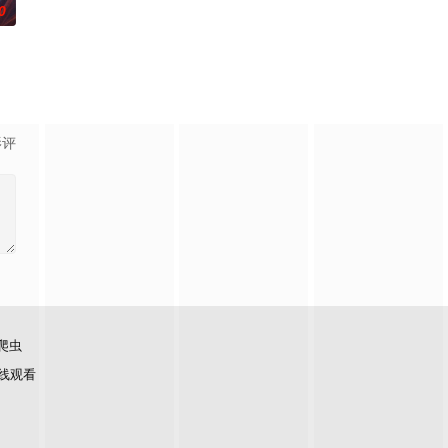
0
的爱情故事。通过剧中主
影评
爬虫
线观看