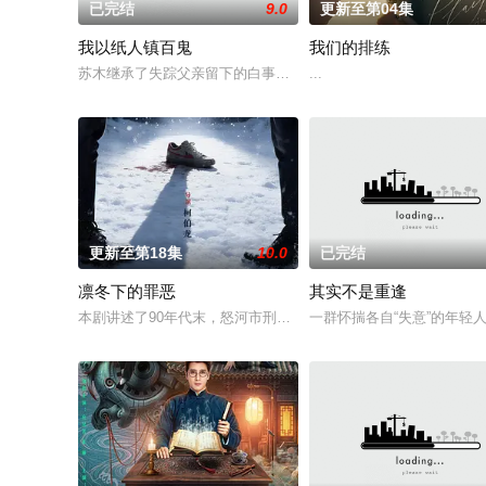
已完结
9.0
更新至第04集
我以纸人镇百鬼
我们的排练
苏木继承了失踪父亲留下的白事馆，本想低调扎纸维生，却因一
...
更新至第18集
10.0
已完结
凛冬下的罪恶
其实不是重逢
本剧讲述了90年代末，怒河市刑侦支队在无普及监控、无DNA
一群怀揣各自“失意”的年