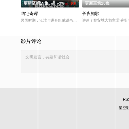
更新至第15集
6.0
更新至第20集
幽宅奇谭
长夜如歌
民国时期，江淮与迅哥组成说书班子，偶遇“白天人住屋，晚上鬼占
讲述了黎安城大郡主棠溪槿
影片评论
RS
星空