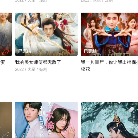
2022 / 火星 / 短剧
2022 / 火星 / 短剧
7.0
已完结
3.0
已完结
9.
娇妻
我的美女师傅都无敌了
我一具僵尸，你让我出棺保
校花
2022 / 火星 / 短剧
2022 / 火星 / 短剧