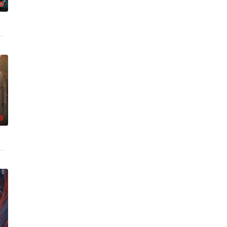
0
似幸福，却面临着丧偶式育儿与长达5年的“亲密关系缺失
家连载漫画《吾凰在上》。
0
色人文与美食为引，用
复仇的受害者；临终前与遗憾和解的“无用之人”；共享同
奇失窃，戏班主横尸戏台，将冷血少帅许又安与昆曲名伶荣筱楠推向不死不休