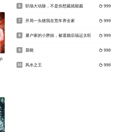
职场大动脉，不是你想裁就能裁
999
6

开局一头猪我在荒年养全家
999
7

屠户家的小胖妞，被退婚后福运太旺
999
8

0
晨晓
998
9

护
风水之王
998
10
