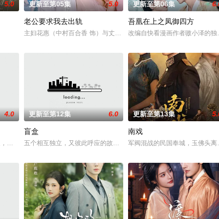
5.0
更新至第05集
5.0
更新至第06集
6.
老公要求我去出轨
吾凰在上之凤御四方
具流血的新娘纸人卷入了一场跨越十年的惊天阴谋。这纸人身上，竟
主妇花惠（中村百合香 饰）与丈夫弘树（佐野玲於 饰）及4岁女儿看
改编自快看漫画作者嗷小泽的独
4.0
更新至第12集
6.0
更新至第13集
5.
盲盒
南戏
鉴定技术的支持下，通过摸排、勘查等传统刑侦手段，接连破获数
轻人，在沿海小城南安相遇相知，他们决心各展所长创办旅行社。他们以当地的特
五个相互独立，又彼此呼应的故事——用一场精心策划的“夏令营”完成
军阀混战的民国奉城，玉佛头离