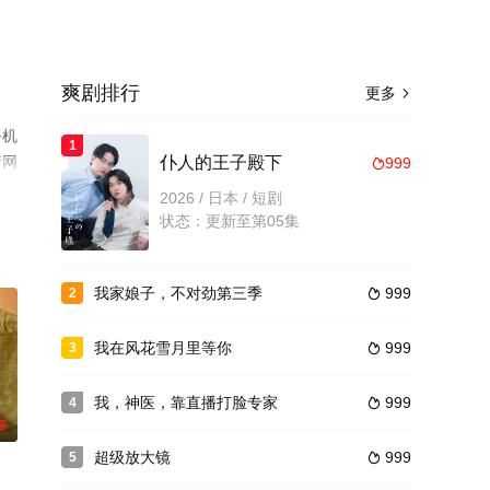
爽剧排行
更多

手机
1
情网
仆人的王子殿下
999

2026 / 日本 / 短剧
状态：更新至第05集
我家娘子，不对劲第三季
999
2

我在风花雪月里等你
999
3

我，神医，靠直播打脸专家
999
4

0
超级放大镜
999
5
