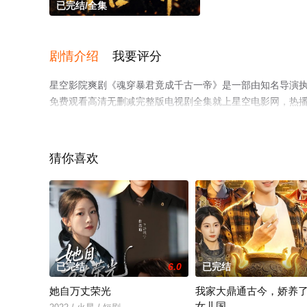
已完结/全集
剧情介绍
我要评分
星空影院爽剧《魂穿暴君竟成千古一帝》是一部由知名导演
免费观看高清无删减完整版电视剧全集就上星空电影网，热
等平台了解。
猜你喜欢
已完结
6.0
已完结
她自万丈荣光
我家大鼎通古今，娇养
女儿国