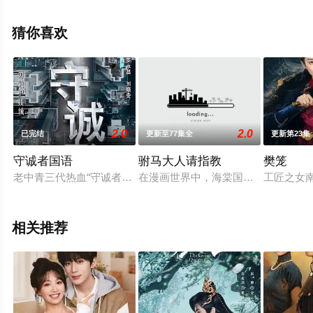
电影网，热播电视剧提前免费观看，更多剧情信息可移步
至豆瓣电视剧、电视猫或剧情网等平台了解。
猜你喜欢
2.0
2.0
已完结
更新至77集全
更新第23集
守诚者国语
驸马大人请指教
樊笼
老中青三代热血“守诚者”勇毅冲锋，诠释跌宕起伏“中国香港警察故
在漫画世界中，海棠国郡主长孙无恨
工匠之女
相关推荐