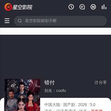






错付
分享

别名：cuofu
中国大陆
国产剧
2026
5.0