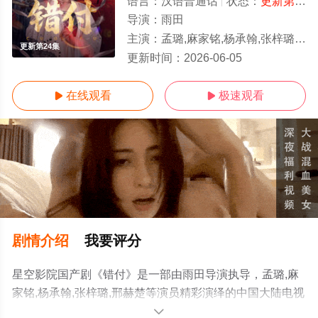
语言：
汉语普通话
状态：
更新第24集
导演：
雨田
主演：
孟璐,麻家铭,杨承翰,张梓璐,邢赫楚
更新第24集
更新时间：
2026-06-05
在线观看
极速观看


剧情介绍
我要评分
星空影院国产剧《错付》是一部由雨田导演执导，孟璐,麻
家铭,杨承翰,张梓璐,邢赫楚等演员精彩演绎的中国大陆电视
剧，手机免费观看高清无删减完整版电视剧全集就上星空
