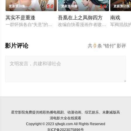
5.0
3.0
更新第16集
更新第06集
更新第13集
其实不是重逢
吾凰在上之凤御四方
南戏
一群怀揣各自“失意”的年轻人，在沿海小城南安相遇相知，他们
改编自快看漫画作者嗷小泽的独家连
军阀混战
影片评论
共
0
条 “错付” 影评
星空影院
免费提供精彩热播电视剧、动漫动画、综艺娱乐、未删减版高
清电影大全在线观看
Copyright © 2023 sjfwgb.com All Rights Reserved
京ICP备2023075896号