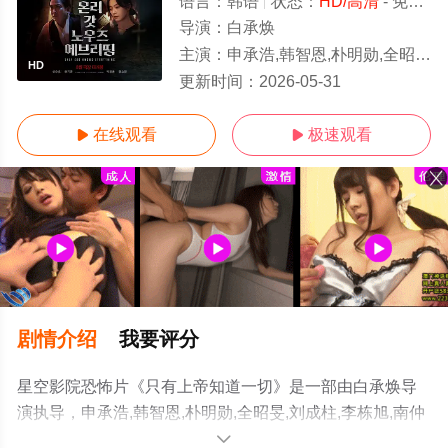
语言：
韩语
状态：
HD/高清
- 免费在线观看
导演：
白承焕
主演：
申承浩,韩智恩,朴明勋,全昭旻,刘成柱,李栋旭,南仲圭
HD
更新时间：
2026-05-31
在线观看
极速观看


剧情介绍
我要评分
星空影院恐怖片《只有上帝知道一切》是一部由白承焕导
演执导，申承浩,韩智恩,朴明勋,全昭旻,刘成柱,李栋旭,南仲
圭等演员精彩演绎的韩国电影，手机免费观看高清无删减
