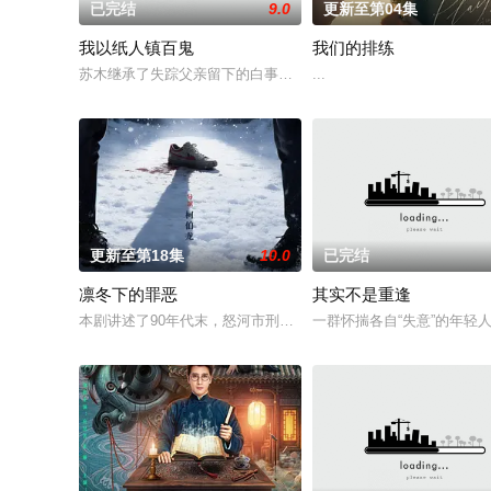
已完结
9.0
更新至第04集
我以纸人镇百鬼
我们的排练
苏木继承了失踪父亲留下的白事馆，本想低调扎纸维生，却因一
...
更新至第18集
10.0
已完结
凛冬下的罪恶
其实不是重逢
本剧讲述了90年代末，怒河市刑侦支队在无普及监控、无DNA
一群怀揣各自“失意”的年