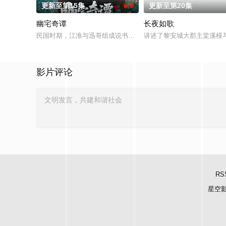
更新至第15集
6.0
更新至第20集
幽宅奇谭
长夜如歌
民国时期，江淮与迅哥组成说书班子，偶遇“白天人住屋，晚上鬼占
讲述了黎安城大郡主棠溪槿
影片评论
RS
星空