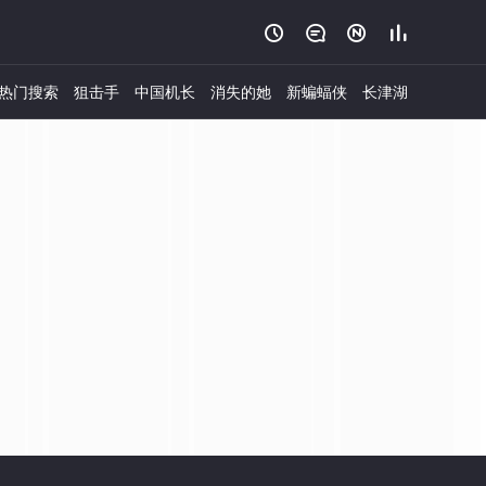




热门搜索
狙击手
中国机长
消失的她
新蝙蝠侠
长津湖