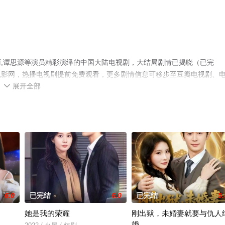
,谭思源等演员精彩演绎的中国大陆电视剧，大结局剧情已揭晓（已完
电影网，热播电视剧提前免费观看，更多剧情信息可移步至豆瓣电视剧、
展开全部

6.0
已完结
6.0
已完结
5.
她是我的荣耀
刚出狱，未婚妻就要与仇人
婚