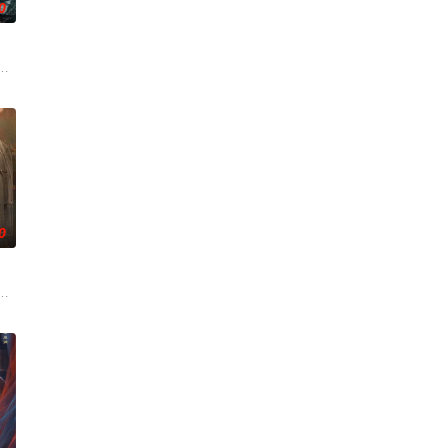
0
似幸福，却面临着丧偶式育儿与长达5年的“亲密关系缺失
家连载漫画《吾凰在上》。
0
色人文与美食为引，用
复仇的受害者；临终前与遗憾和解的“无用之人”；共享同
奇失窃，戏班主横尸戏台，将冷血少帅许又安与昆曲名伶荣筱楠推向不死不休