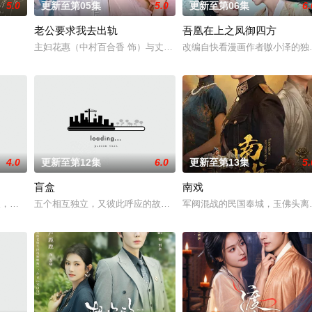
5.0
更新至第05集
5.0
更新至第06集
6.
老公要求我去出轨
吾凰在上之凤御四方
具流血的新娘纸人卷入了一场跨越十年的惊天阴谋。这纸人身上，竟
主妇花惠（中村百合香 饰）与丈夫弘树（佐野玲於 饰）及4岁女儿看
改编自快看漫画作者嗷小泽的独
4.0
更新至第12集
6.0
更新至第13集
5.
盲盒
南戏
鉴定技术的支持下，通过摸排、勘查等传统刑侦手段，接连破获数
轻人，在沿海小城南安相遇相知，他们决心各展所长创办旅行社。他们以当地的特
五个相互独立，又彼此呼应的故事——用一场精心策划的“夏令营”完成
军阀混战的民国奉城，玉佛头离