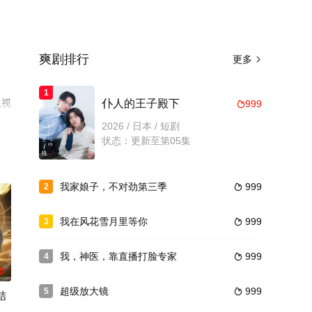
爽剧排行
更多

1
电视
仆人的王子殿下
999

2026 / 日本 / 短剧
状态：更新至第05集
我家娘子，不对劲第三季
999
2

我在风花雪月里等你
999
3

我，神医，靠直播打脸专家
999
4

0
超级放大镜
999
5

结