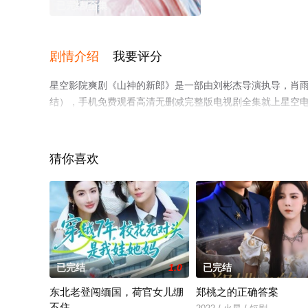
已完结/全集
剧情介绍
我要评分
星空影院爽剧《山神的新郎》是一部由刘彬杰导演执导，肖雨
结），手机免费观看高清无删减完整版电视剧全集就上星空
猫或剧情网等平台了解。
猜你喜欢
已完结
1.0
已完结
东北老登闯缅国，荷官女儿绷
郑桃之的正确答案
不住