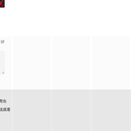
0
的爱情故事。通过剧中主
影评
爬虫
线观看