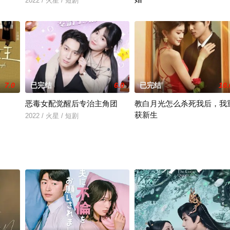
2022 / 火星 / 短剧
2022 / 火星 / 短剧
7.0
已完结
6.0
已完结
10.
恶毒女配觉醒后专治主角团
教白月光怎么杀死我后，我
获新生
2022 / 火星 / 短剧
2022 / 火星 / 短剧