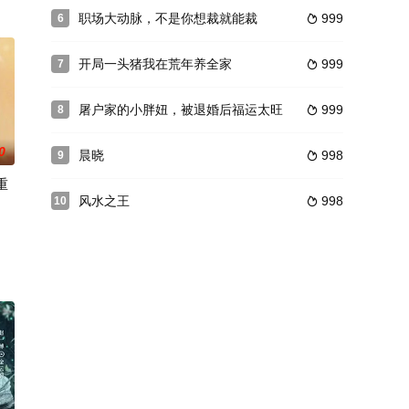
职场大动脉，不是你想裁就能裁
999
6

开局一头猪我在荒年养全家
999
7

屠户家的小胖妞，被退婚后福运太旺
999
8

0
晨晓
998
9

重
风水之王
998
10
