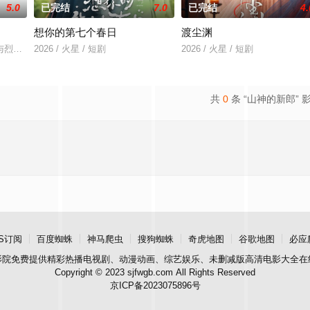
5.0
已完结
7.0
已完结
4.
想你的第七个春日
渡尘渊
房”的阴阳宅，江淮被掳走配“阴婚”。他与女探长穆英搭档，
与烈云峥之间曲折动人的情感，以及他们在复杂局势中坚守初心、勇敢面对困难
2026 / 火星 / 短剧
2026 / 火星 / 短剧
共
0
条 “山神的新郎” 
S订阅
百度蜘蛛
神马爬虫
搜狗蜘蛛
奇虎地图
谷歌地图
必应
影院
免费提供精彩热播电视剧、动漫动画、综艺娱乐、未删减版高清电影大全在
Copyright © 2023 sjfwgb.com All Rights Reserved
京ICP备2023075896号