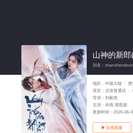
山神的新郎(
别名：shanshendexin
地区：
中国大陆
类
语言：
汉语普通话
导演：
刘彬杰
主演：
肖雨,谭思源
更新时间：
2026-06-
在线观看
