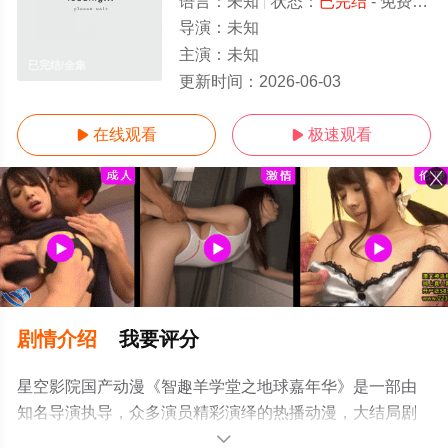
语言：
未知
状态：
已完结
- 免费在线观看
导演：
未知
主演：
未知
已完结/全集
更新时间：
2026-06-03
在线观看
极速观看


剧情介绍
我要评分
星空影院国产动漫《智趣羊学堂之地球嘉年华》是一部由
知名导演执导，众多演员精彩演绎的热播动漫，大结局剧
情已揭晓（已完结），手机免费观看高清无删减完整版动
