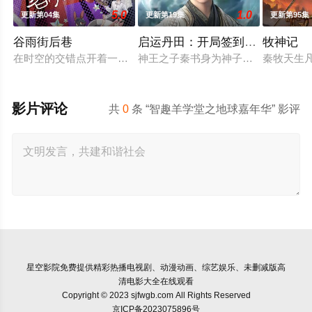
5.0
1.0
更新第04集
更新第19集
更新第95集
谷雨街后巷
启运丹田：开局签到至尊丹田
牧神记
在时空的交错点开着一间酒馆——谷雨街后巷。 无论城市的角落
神王之子秦书身为神子，却天生凡体
秦牧天生
影片评论
共
0
条 “智趣羊学堂之地球嘉年华” 影评
星空影院
免费提供精彩热播电视剧、动漫动画、综艺娱乐、未删减版高
清电影大全在线观看
Copyright © 2023 sjfwgb.com All Rights Reserved
京ICP备2023075896号