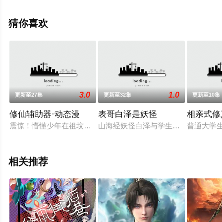
漫全集就上星空电影网，更多剧情信息可移步至豆瓣动
漫、电视猫或剧情网等平台了解。
猜你喜欢
3.0
1.0
更新至27集
更新至32集
更新至10集
修仙辅助器·动态漫
表哥白泽是妖怪
相亲式修
震惊！懵懂少年在祖坟偶遇修仙大姐姐，身上的怪病竟然奇迹般消
山海经妖怪白泽与学生小豆在现代人
普通大学
相关推荐