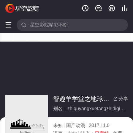






智趣羊学堂之地球嘉年华(全集)
分享

别名：zhiquyangxuetangzhidiqiujianianhua
未知
国产动漫
2017
1.0