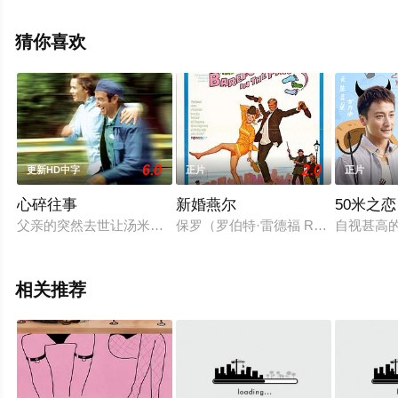
沃恩·墨菲,迈克尔·希区柯克,卡桑德拉·布莱
尔,John,Paul,'Juice',Caballero,Tommy,Lee,Ward,Jr.等演员
猜你喜欢
精彩演绎的美国电影，手机免费观看高清无删减完整版电
影大全就上星空电影网，更多剧情信息可移步至豆瓣电
影、电视猫或剧情网等平台了解。
6.0
2.0
更新HD中字
正片
正片
心碎往事
新婚燕尔
50米之恋
父亲的突然去世让汤米（安东·尤金 Anton Yelchin 饰）一
保罗（罗伯特·雷德福 Robert R
自视甚高
相关推荐