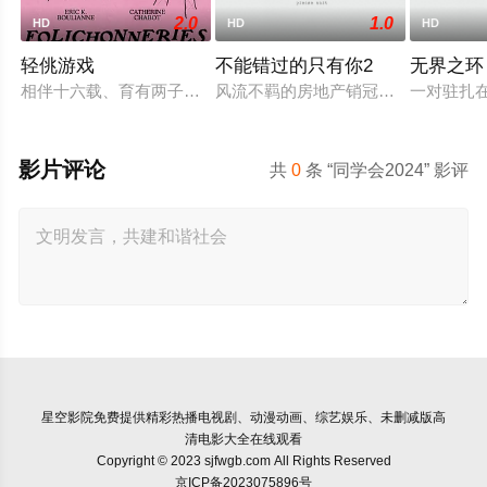
2.0
1.0
HD
HD
HD
轻佻游戏
不能错过的只有你2
无界之环
相伴十六载、育有两子的弗朗索瓦与朱莉陷入灵肉疏离。为探索
风流不羁的房地产销冠江来（吴翊歌 
一对驻扎
影片评论
共
0
条 “同学会2024” 影评
星空影院
免费提供精彩热播电视剧、动漫动画、综艺娱乐、未删减版高
清电影大全在线观看
Copyright © 2023 sjfwgb.com All Rights Reserved
京ICP备2023075896号