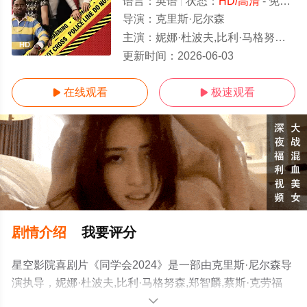
语言：
英语
状态：
HD/高清
- 免费在线观看
导演：
克里斯·尼尔森
主演：
妮娜·杜波夫,比利·马格努森,郑智麟,蔡斯·克劳福德,黛安妮·尹,艾米·戴维森,吉莉恩·贝尔,里尔·莱尔·哈瓦瑞
HD
更新时间：
2026-06-03
在线观看
极速观看


剧情介绍
我要评分
星空影院喜剧片《同学会2024》是一部由克里斯·尼尔森导
演执导，妮娜·杜波夫,比利·马格努森,郑智麟,蔡斯·克劳福
德,黛安妮·尹,艾米·戴维森,吉莉恩·贝尔,里尔·莱尔·哈瓦瑞,西
