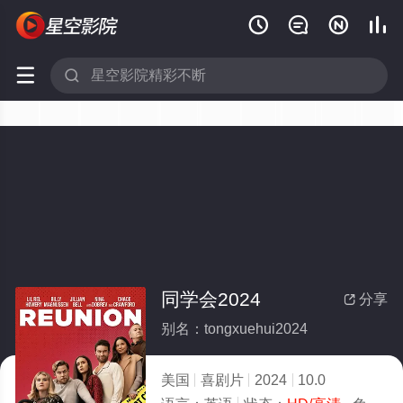






同学会2024
分享

别名：tongxuehui2024
美国
喜剧片
2024
10.0