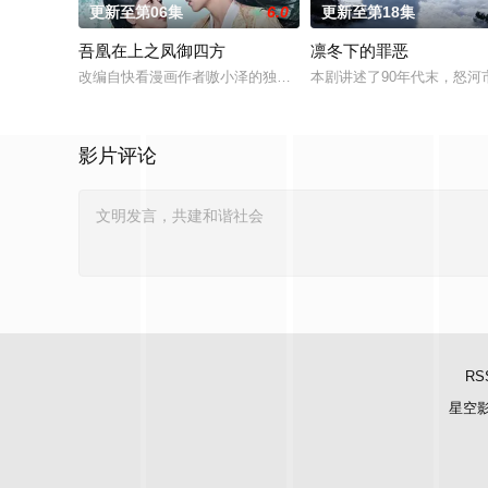
更新至第06集
6.0
更新至第18集
吾凰在上之凤御四方
凛冬下的罪恶
改编自快看漫画作者嗷小泽的独家连载漫画《吾凰在上》。
本剧讲述了90年代末，怒
影片评论
RS
星空