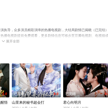
导演执导，众多演员精彩演绎的热播电视剧，大结局剧情已揭晓（已完结
，热播电视剧提前免费观看，更多剧情信息可移步至豆瓣电视剧、电视猫
展开全部

3.0
已完结
9.0
已完结
9.
然醒悟
山里来的秘书超会打
君心向明月