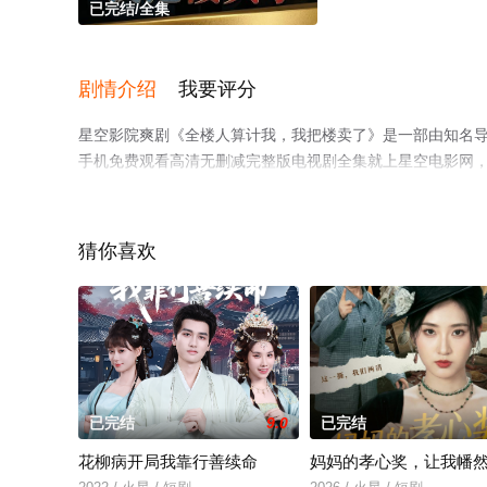
已完结/全集
剧情介绍
我要评分
星空影院爽剧《全楼人算计我，我把楼卖了》是一部由知名
手机免费观看高清无删减完整版电视剧全集就上星空电影网
情网等平台了解。
猜你喜欢
已完结
9.0
已完结
花柳病开局我靠行善续命
妈妈的孝心奖，让我幡