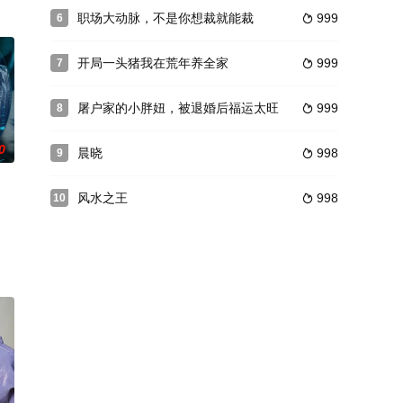
职场大动脉，不是你想裁就能裁
999
6

开局一头猪我在荒年养全家
999
7

屠户家的小胖妞，被退婚后福运太旺
999
8

0
晨晓
998
9

风水之王
998
10
