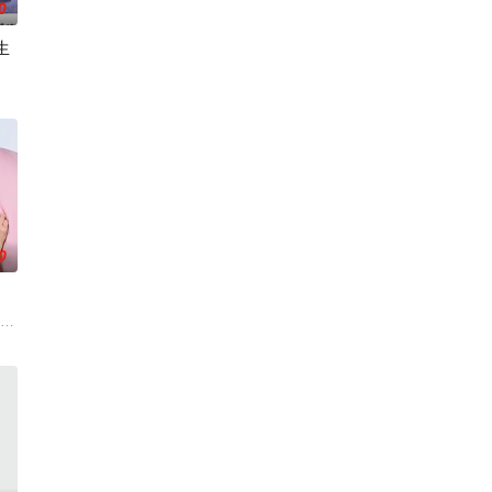
0
生
良少年转生为偶像，在未知的世界中相互碰撞、同时痛击演艺圈恶意的以下克
0
天阴谋。这纸人身上，竟
夫弘树（佐野玲於 饰）及4岁女儿看似幸福，却面临着丧偶式育儿与长达5年的