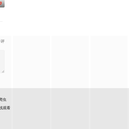
0
刑侦手段，接连破获数
各展所长创办旅行社。他们以当地的特色人文与美食为引，用
——用一场精心策划的“夏令营”完成复仇的受害者；临终前与遗憾和解的“无用
影评
爬虫
线观看