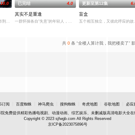
10.0
已完结
4.0
更新至第12集
6.
其实不是重逢
盲盒
河市刑侦支队在无普及监控、无DNA鉴定技术的支持下，通过摸排、勘查等传统
一群怀揣各自“失意”的年轻人，在沿海小城南安相遇相知，他们决心
五个相互独立，又彼此呼应的故事
共
0
条 “全楼人算计我，我把楼卖了” 
S订阅
百度蜘蛛
神马爬虫
搜狗蜘蛛
奇虎地图
谷歌地图
必应
影院
免费提供精彩热播电视剧、动漫动画、综艺娱乐、未删减版高清电影大全在
Copyright © 2023 sjfwgb.com All Rights Reserved
京ICP备2023075896号