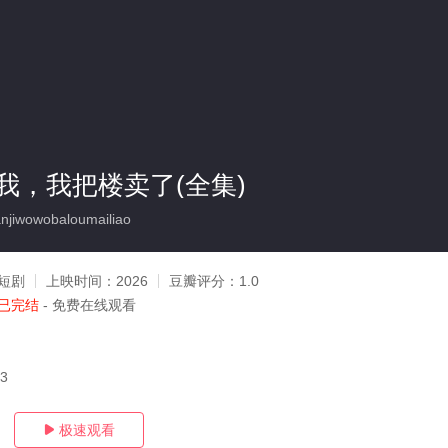
我，我把楼卖了(全集)
jiwowobaloumailiao
短剧
上映时间：
2026
豆瓣评分：
1.0
已完结
- 免费在线观看
03
极速观看
