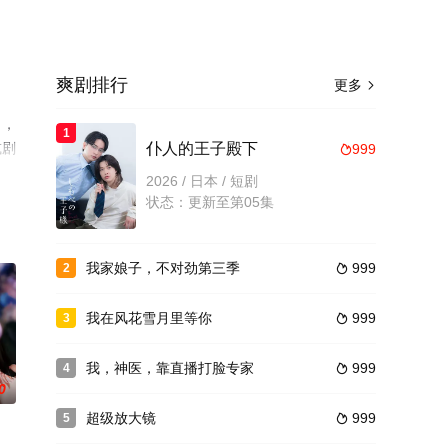
爽剧排行
更多

），
1
或剧
仆人的王子殿下
999

2026 / 日本 / 短剧
状态：更新至第05集
我家娘子，不对劲第三季
999
2

我在风花雪月里等你
999
3

我，神医，靠直播打脸专家
999
4

0
超级放大镜
999
5
