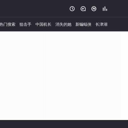




热门搜索
狙击手
中国机长
消失的她
新蝙蝠侠
长津湖