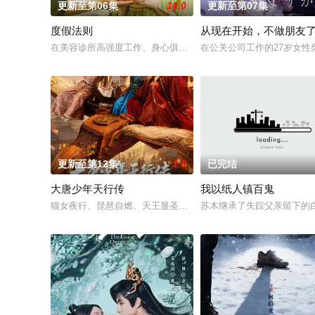
更新至第06集
10.0
更新至第07集
度假法则
从现在开始，不做朋友
在美容诊所高强度工作、身心俱疲的星野绿（桥本环奈 饰），因
在公关公司工作的27岁女
更新至第12集
1.0
已完结
大唐少年天行传
我以纸人镇百鬼
猫女夜行、琵琶自燃、天王显圣、少年失踪......长安怪事扎堆
苏木继承了失踪父亲留下的