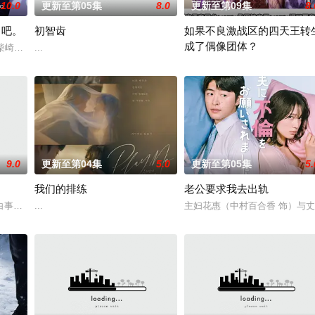
10.0
更新至第05集
8.0
更新至第09集
8.
了吧。
初智齿
如果不良激战区的四天王转
成了偶像团体？
诊所突然倒闭而失业。在哥哥的建议下，她来到已故祖母留下的海
性柴崎希麻里性格开朗直率，却因与历任男友在性生活的不合而深陷情感创伤。
...
本作描绘的是只懂打架的四名不
9.0
更新至第04集
5.0
更新至第05集
5.
我们的排练
老公要求我去出轨
？少年神探慕天行携竹马神探社成员横扫诡事，从市井少年到
白事馆，本想低调扎纸维生，却因一具流血的新娘纸人卷入了一场跨越十年的惊
...
主妇花惠（中村百合香 饰）与丈