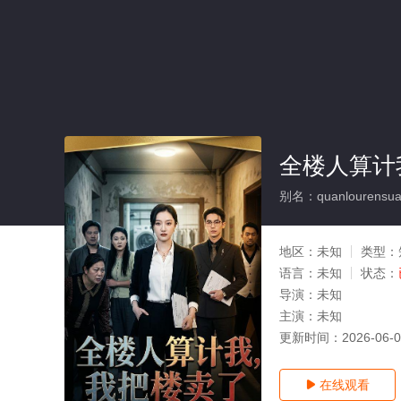
全楼人算计
别名：quanlourensuan
地区：
未知
类型：
语言：
未知
状态：
导演：
未知
主演：
未知
更新时间：
2026-06-
在线观看
