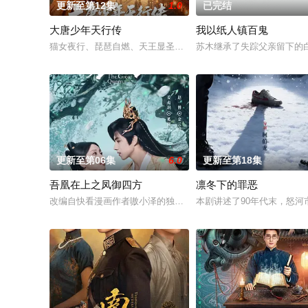
更新至第12集
1.0
已完结
大唐少年天行传
我以纸人镇百鬼
猫女夜行、琵琶自燃、天王显圣、少年失踪......长安怪事扎堆
苏木继承了失踪父亲留下的
更新至第06集
6.0
更新至第18集
吾凰在上之凤御四方
凛冬下的罪恶
改编自快看漫画作者嗷小泽的独家连载漫画《吾凰在上》。
本剧讲述了90年代末，怒