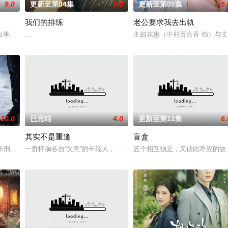
9.0
更新至第04集
5.0
更新至第05集
5.
我们的排练
老公要求我去出轨
？少年神探慕天行携竹马神探社成员横扫诡事，从市井少年到
白事馆，本想低调扎纸维生，却因一具流血的新娘纸人卷入了一场跨越十年的惊
...
主妇花惠（中村百合香 饰）与丈
10.0
已完结
4.0
更新至第12集
6.
其实不是重逢
盲盒
河市刑侦支队在无普及监控、无DNA鉴定技术的支持下，通过摸排、勘查等传统
一群怀揣各自“失意”的年轻人，在沿海小城南安相遇相知，他们决心
五个相互独立，又彼此呼应的故事