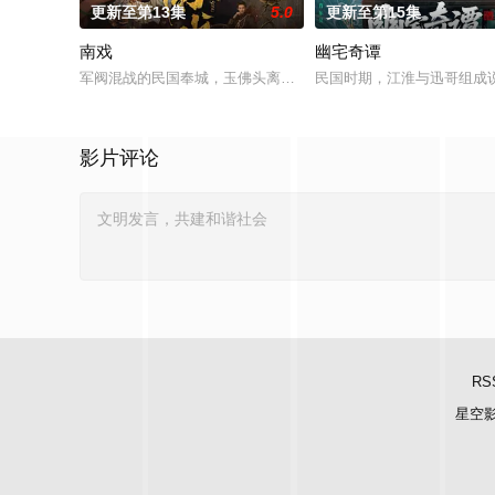
更新至第13集
5.0
更新至第15集
南戏
幽宅奇谭
军阀混战的民国奉城，玉佛头离奇失窃，戏班主横尸戏台，将冷
民国时期，江淮与迅哥组成说
影片评论
RS
星空