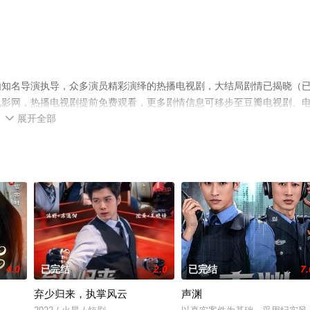
由知名导演执导，众多演员精彩演绎的热播电视剧，大结局剧情已揭晓（
电影网，热播电视剧提前免费观看，更多剧情信息可移步至豆瓣电视剧、
展开全部

4.0
已完结
2.0
已完结
7.
弃少归来，执掌风云
声渊