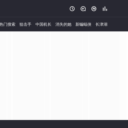




热门搜索
狙击手
中国机长
消失的她
新蝙蝠侠
长津湖