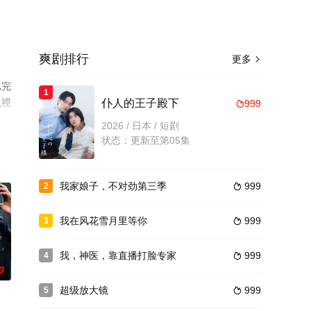
爽剧排行
更多

已完
1
电视
仆人的王子殿下
999

2026 / 日本 / 短剧
状态：更新至第05集
我家娘子，不对劲第三季
999
2

我在风花雪月里等你
999
3

我，神医，靠直播打脸专家
999
4

0
超级放大镜
999
5
