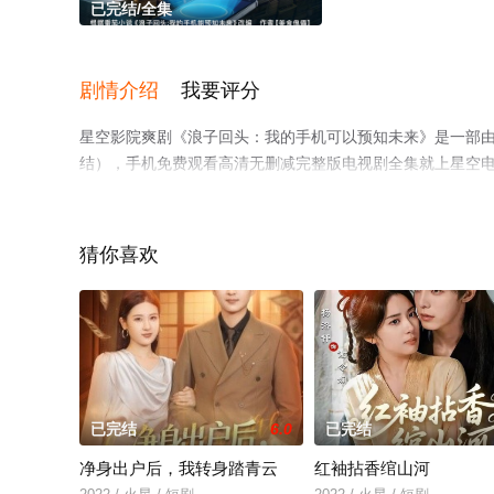
已完结/全集
剧情介绍
我要评分
星空影院爽剧《浪子回头：我的手机可以预知未来》是一部
结），手机免费观看高清无删减完整版电视剧全集就上星空
猫或剧情网等平台了解。
猜你喜欢
已完结
6.0
已完结
净身出户后，我转身踏青云
红袖拈香绾山河