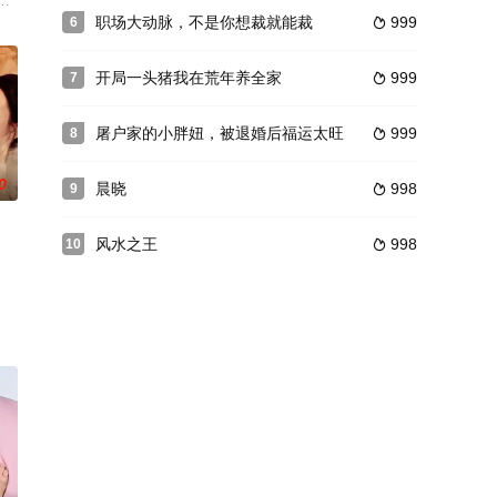
格，借单元案串联剧情。全片紧扣声纹技术破案视角，通过对声音线索抽丝剥
职场大动脉，不是你想裁就能裁
999
6

开局一头猪我在荒年养全家
999
7

屠户家的小胖妞，被退婚后福运太旺
999
8

0
晨晓
998
9

风水之王
998
10
