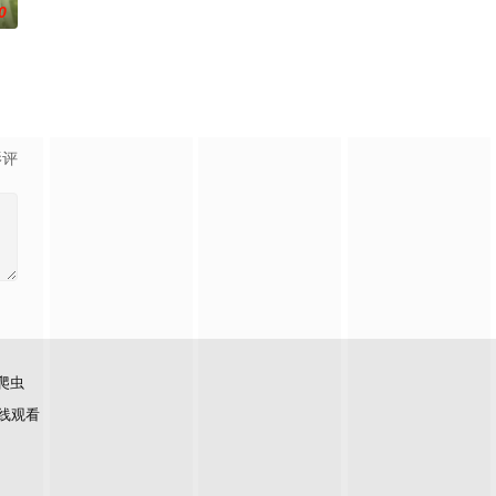
0
与女探长穆英搭档，
在复杂局势中坚守初心、勇敢面对困难的爱情故事。通过剧中主
影评
爬虫
线观看