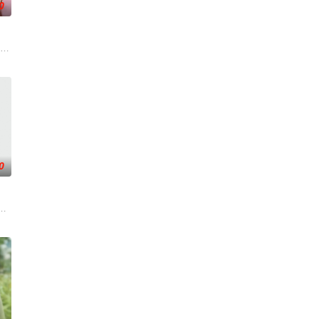
0
天阴谋。这纸人身上，竟
夫弘树（佐野玲於 饰）及4岁女儿看似幸福，却面临着丧偶式育儿与长达5年的
0
刑侦手段，接连破获数
各展所长创办旅行社。他们以当地的特色人文与美食为引，用
——用一场精心策划的“夏令营”完成复仇的受害者；临终前与遗憾和解的“无用