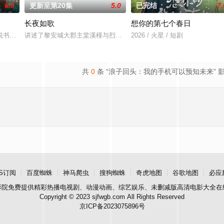
6.0
更新至第20集
5.0
已完结
7.
长夜如歌
想你的第七个春日
血少帅许又安与昆曲名伶荣筱楠推向不死不休的对立绝境。而他们不
书班子，偶遇“白天人住屋，晚上鬼占房”的阴阳宅，江淮被掳走配“阴婚”。他
讲述了黎安城大郡主棠溪槿与烈云峥之间曲折动人的情感，以及他们
2026 / 火星 / 短剧
共
0
条 “浪子回头：我的手机可以预知未来” 
S订阅
百度蜘蛛
神马爬虫
搜狗蜘蛛
奇虎地图
谷歌地图
必应
影院
免费提供精彩热播电视剧、动漫动画、综艺娱乐、未删减版高清电影大全在
Copyright © 2023 sjfwgb.com All Rights Reserved
京ICP备2023075896号