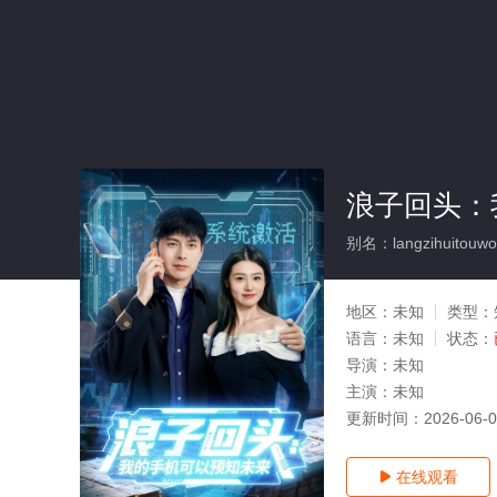
浪子回头：
别名：langzihuitouwode
地区：
未知
类型：
语言：
未知
状态：
导演：
未知
主演：
未知
更新时间：
2026-06-
在线观看
