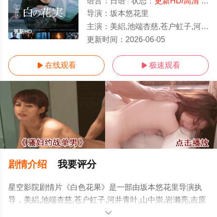
语言：
日语
状态：
更新HD/高清
- 免费在线观看
导演：
坂本悠花里
主演：
美絽,池端杏慈,苍户虹子,河井青叶,山中崇,岩濑亮,吉原光夫,门胁麦
更新HD
更新时间：
2026-06-05
在线观看
极速观看


剧情介绍
我要评分
星空影院剧情片《白色花果》是一部由坂本悠花里导演执
导，美絽,池端杏慈,苍户虹子,河井青叶,山中崇,岩濑亮,吉原
光夫,门胁麦等演员精彩演绎的日本电影，手机免费观看高
