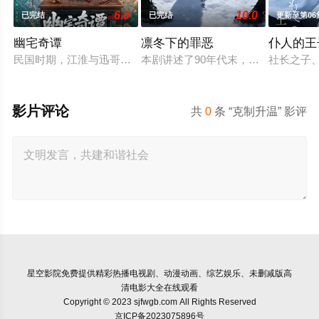
6.0
10.0
已完结
已完结
更新至第06
幽宅奇谭
凛冬下的罪恶
仆人的王
民国时期，江淮与迅哥组成说书班子，偶遇“白天人住屋，晚上鬼
本剧讲述了90年代末，怒河市刑侦支
社长之子
影片评论
共
0
条 “克制升温” 影评
星空影院
免费提供精彩热播电视剧、动漫动画、综艺娱乐、未删减版高
清电影大全在线观看
Copyright © 2023 sjfwgb.com All Rights Reserved
京ICP备2023075896号