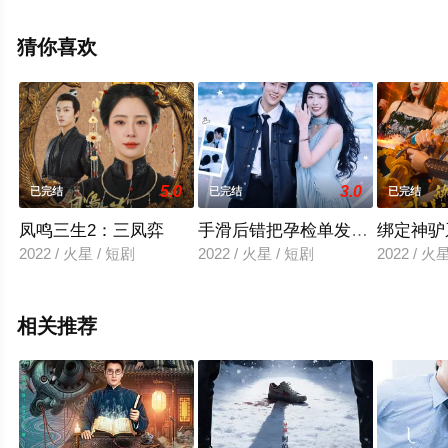
结局剧情已揭晓（已完结），手机免费观看高清无删减完
整版电视剧全集就上星空电影网，热播电视剧提前免费观
猜你喜欢
看，更多剧情信息可移步至豆瓣电视剧、电视猫或剧情网
等平台了解。
5.0
3.0
已完结
已完结
已完结
凤鸣三生2：三凤弈
手滑后错把孕检单发了协议老公
绑定神驴
2022 / 火星 / 短剧
2022 / 火星 / 短剧
2022 / 火
相关推荐