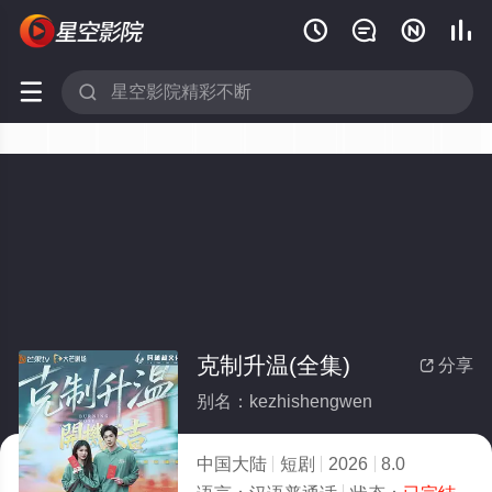






克制升温(全集)
分享

别名：kezhishengwen
中国大陆
短剧
2026
8.0