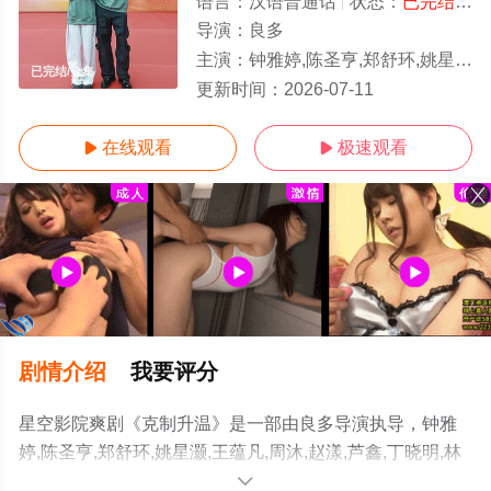
语言：
汉语普通话
状态：
已完结
- 
导演：
良多
主演：
钟雅婷,陈圣亨,郑舒环,姚星灏,王蕴凡,周沐,赵漾,芦鑫,丁晓明,林子璐,从瑞麟,孙征宇
已完结/全集
更新时间：
2026-07-11
在线观看
极速观看


剧情介绍
我要评分
星空影院爽剧《克制升温》是一部由良多导演执导，钟雅
婷,陈圣亨,郑舒环,姚星灏,王蕴凡,周沐,赵漾,芦鑫,丁晓明,林
子璐,从瑞麟,孙征宇等演员精彩演绎的中国大陆电视剧，大
