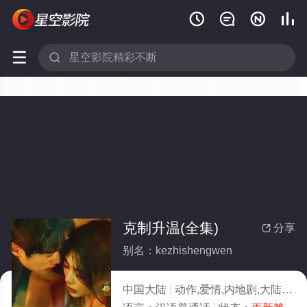






克制升温(全集)
分享

别名：kezhishengwen
中国大陆
动作,爱情,内地剧,大陆剧
2