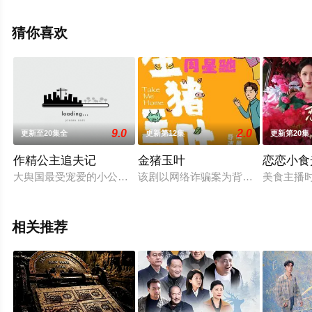
完整版电视剧全集就上星空电影网，热播电视剧提前免费
观看，更多剧情信息可移步至豆瓣电视剧、电视猫或剧情
猜你喜欢
网等平台了解。
9.0
2.0
更新至20集全
更新第12集
更新第20集
作精公主追夫记
金猪玉叶
恋恋小食
大舆国最受宠爱的小公主赵嫣儿，对新任翰林慕容尘一见钟情，
该剧以网络诈骗案为背景，讲述了实习
美食主播
相关推荐