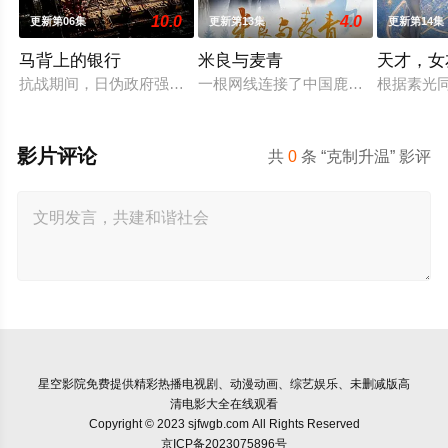
10.0
4.0
更新第06集
更新第13集
更新第14集
马背上的银行
米良与麦青
天才，女
抗战期间，日伪政府强行推广、使用由“中国准备银行”发行的伪
一根网线连接了中国鹿鸣村和英国牛
根据素光
影片评论
共
0
条 “克制升温” 影评
星空影院
免费提供精彩热播电视剧、动漫动画、综艺娱乐、未删减版高
清电影大全在线观看
Copyright © 2023 sjfwgb.com All Rights Reserved
京ICP备2023075896号