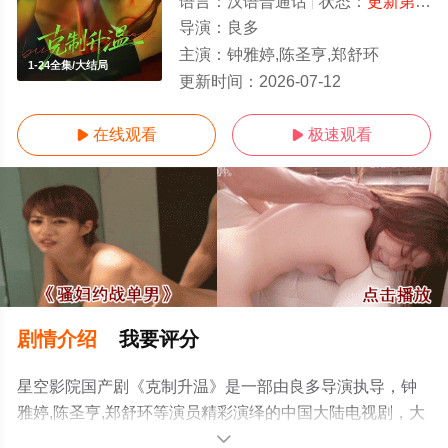
语言：
汉语普通话
状态：
更新第24集
导演：
良多
主演：
钟雅婷,陈圣亨,郑舒环
1-24全集/大结局
更新时间：
2026-07-12
在线观看
极速观看


剧情介绍
我要评分
星空影院国产剧《克制升温》是一部由良多导演执导，钟
雅婷,陈圣亨,郑舒环等演员精彩演绎的中国大陆电视剧，大
结局剧情已揭晓（1-24全集），手机免费观看高清无删减
