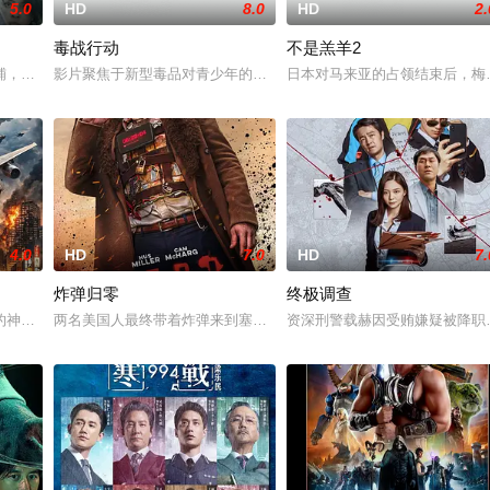
5.0
HD
8.0
HD
2.
毒战行动
不是羔羊2
案的过程中，他面临着来自超自然界的威胁。为了维护两个世界的平
铺，却为守护单亲母女小茜和依依，被迫出手击杀黑帮一伙而暴露身份。幕后黑
影片聚焦于新型毒品对青少年的危害，对社会秩序的破坏为主题，旨
日本对马来亚的占领结束后，梅
4.0
HD
7.0
HD
7.
炸弹归零
终极调查
心动魄的较量。三年后，杨天追查战友马超遇害案件，抽丝剥茧，
的神秘病毒逃脱控制时，世界陷入混乱。一种医学异常迅速演变为一种全球现象
两名美国人最终带着炸弹来到塞内加尔达喀尔，花了十个小时才找到
资深刑警载赫因受贿嫌疑被降职