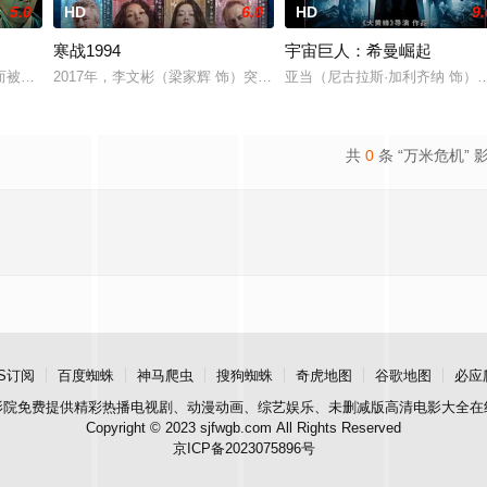
5.0
HD
6.0
HD
9.
寒战1994
宇宙巨人：希曼崛起
，重返旧日世界，为高利贷受害者复仇。
而被封锁的建筑内，孤立无援的幸存者们对抗以无法预测形态进化的感染者的故
2017年，李文彬（梁家辉 饰）突然失踪，与此同时，蔡元祺在英国
亚当（尼古拉斯·加利齐纳 饰
共
0
条 “万米危机” 
S订阅
百度蜘蛛
神马爬虫
搜狗蜘蛛
奇虎地图
谷歌地图
必应
影院
免费提供精彩热播电视剧、动漫动画、综艺娱乐、未删减版高清电影大全在
Copyright © 2023 sjfwgb.com All Rights Reserved
京ICP备2023075896号