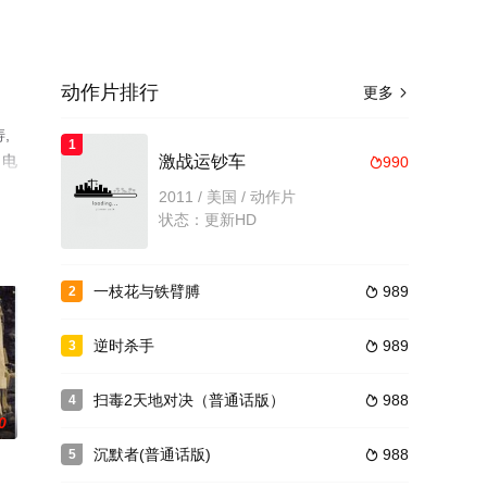
动作片排行
更多

,
1
、电
激战运钞车
990

2011 / 美国 / 动作片
状态：更新HD
一枝花与铁臂膊
989
2

逆时杀手
989
3

扫毒2天地对决（普通话版）
988
4

0
沉默者(普通话版)
988
5
