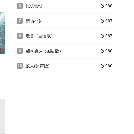
人体实验的疯狂医生绑架，他于是前去解救。
駆け抜けた男たちの熱い闘いを、2人の空手家を主演に迎えて描いた本格アク
报仇雪恨
988
6

清场小队
987
7

魔兽（国语版）
987
8

0
幽灵勇探（国语版）
986
9

蚁人(原声版)
986
10

的个性
类生存的最后希望。
卡罗来纳州并创下历史最低气温记录时，整个北卡罗来纳州开始结冰。越来越