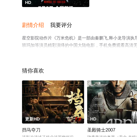
HD
剧情介绍
我要评分
星空影院动作片《万米危机》是一部由秦鹏飞,释小龙导演执导，释
班玛加等演员精彩演绎的中国大陆电影，手机免费观看高清
视猫或剧情网等平台了解。
猜你喜欢
更新HD
7.0
HD
挡马夺刀
圣殿骑士2007