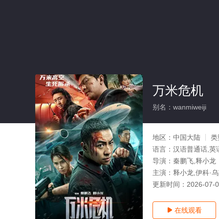
万米危机
别名：wanmiweiji
地区：
中国大陆
类
语言：
汉语普通话,英
导演：
秦鹏飞,释小龙
主演：
释小龙,伊科·乌
更新时间：
2026-07-
在线观看
