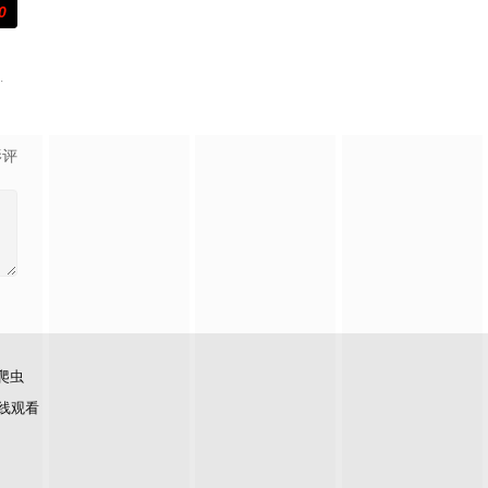
0
事。
惨遭暗杀。为此，刘杰辉（郭富城 饰）向简奥伟（周润发
）在神秘圣剑的召唤下，尘封十五年的异世界王子身份觉醒，平凡人生被彻底颠覆
影评
爬虫
线观看