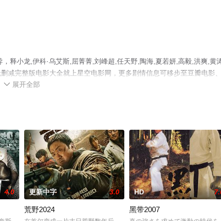
小龙,伊科·乌艾斯,屈菁菁,刘峰超,任天野,陶海,夏若妍,高毅,洪爽,黄涛
无删减完整版电影大全就上星空电影网，更多剧情信息可移步至豆瓣电影
展开全部

4.0
更新中字
3.0
HD
7.
荒野2024
黑带2007