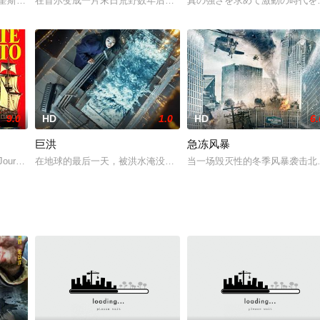
宝刀落入辽邦，杨八姐与杨九妹悲愤之下前往辽国夺回宝刀，返程途
特 Joakim Nätterqvist 饰）爱上了美丽的贵族少女艾斯莉亚（索菲亚·海
在首尔变成一片末日荒野数年后，一名坚韧猎人所亲近的少女被进行
真の強さを求めて激動の時代を
9.0
HD
1.0
HD
6.
巨洪
急冻风暴
是回国组建了一支打击文物走私的队伍。一次行动中，队伍无意中截
is Jourdan 饰）本是一个朝气蓬勃的年轻水手，他对生活充满了热情，与人为善
在地球的最后一天，被洪水淹没的公寓中的这场奋力求生很快成为人
当一场毁灭性的冬季风暴袭击北