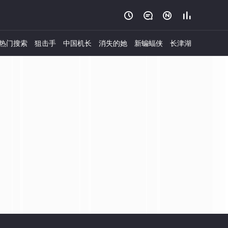




热门搜索
狙击手
中国机长
消失的她
新蝙蝠侠
长津湖