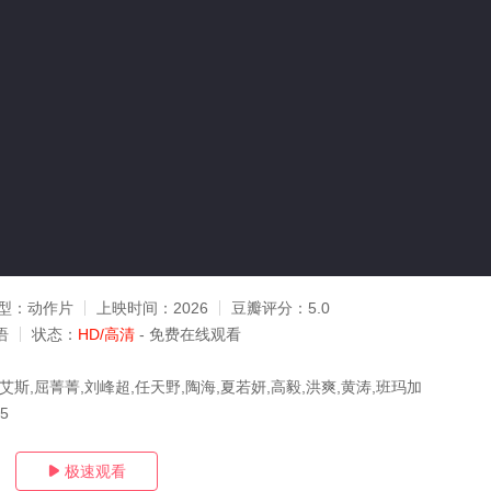
型：
动作片
上映时间：
2026
豆瓣评分：
5.0
语
状态：
HD/高清
- 免费在线观看
艾斯,屈菁菁,刘峰超,任天野,陶海,夏若妍,高毅,洪爽,黄涛,班玛加
05
极速观看
