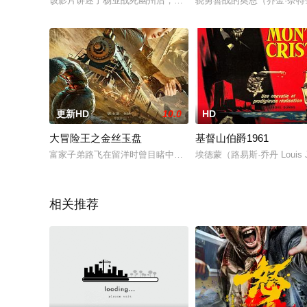
该影片讲述了杨业战死幽州后，皇上御赐给杨家的九环金锋定宋
骁勇善战的奥恩（乔金·奈特奎斯
更新HD
10.0
HD
大冒险王之金丝玉盘
基督山伯爵1961
富家子弟路飞在留洋时曾目睹中国文物大量外流，痛心不已，于
埃德蒙（路易斯·乔丹 Lou
相关推荐