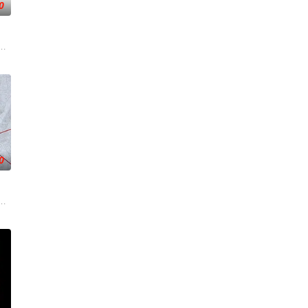
0
手向爷派杀手左轮抓住母
在通过电影让观众意识到毒品的可怕，着重塑造了缉毒警察在危
尔在新加坡的特别行动组担任警察。这一次，他要对付的是黑帮，其中大多数
0
，在两大洲以怪异、不可
原因。
至乡下警局，在琐碎日常中消磨意志。一桩牵涉两名嫌疑人的神秘谋杀案，让