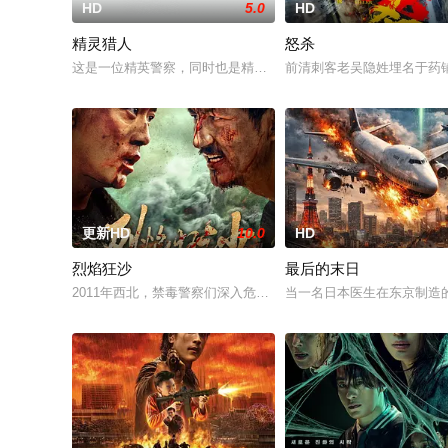
HD
5.0
HD
精灵猎人
怒杀
这是一位精英警察，同时也是精灵猎手。在调查一系列血腥谋杀
前清刺客老吴隐姓埋名于药
更新HD
10.0
HD
烈焰狂沙
最后的末日
2011年西北，禁毒警察们深入危险境地，与毒贩展开了一场惊
当一名日本医生在东京制造