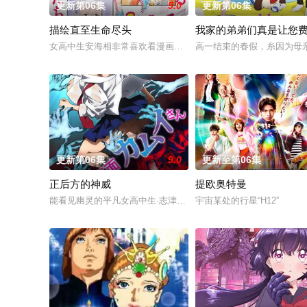
更新第06集
5.0
更新第06集
描绘直至生命尽头
我家的弟弟们真是让您
女高中生安海相非常喜欢看漫画，尤其是 ☆野0 的《机器太与
高一结束的春假，糸因为母
更新第06集
9.0
更新至第06集
正后方的神威
提欧奥特曼
能看见幽灵的平凡女高中生·志津香，利用容易吸引幽灵的特殊体
宇宙某处的行星“H12”