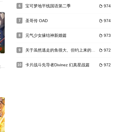
ョンアニメ「PUI
》系列的主人公亚鲁特等人，因不明原因被召唤到了异世界“
叫作深井 青(フカイ·アオ，这名字在日语中带有“深青”的意义），是一名13
宝可梦地平线国语第二季
974
6

圣哥传 OAD
974
7

元气少女缘结神新婚篇
973
8

0
关于虽然逃走的鱼很大、但钓上来的鱼却太大了这件事
972
9

卡片战斗先导者Divinez 幻真星战篇
972
10

两个人的小团体，痴迷
模样。然而，父亲参加「真打」晋升测验却遭到无情地逐出师门
族の特徴も持たない孤独な少女ベル。師シアンのもとを離れ、ただ一つ“唸る剣