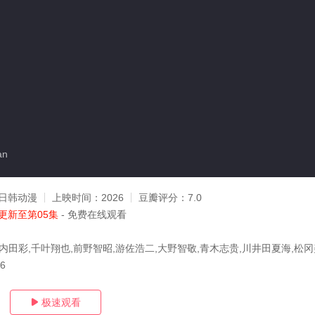
an
日韩动漫
上映时间：
2026
豆瓣评分：
7.0
更新至第05集
- 免费在线观看
,内田彩,千叶翔也,前野智昭,游佐浩二,大野智敬,青木志贵,川井田夏海,松冈
06
极速观看
