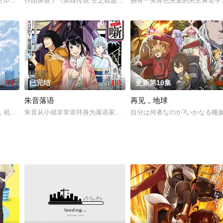
现了一个奇怪的男子。他有着黑白相间的头发，全身到处都是伤痕
モルカー」たちが繰り広げる物語を描き、ブームを巻き起こしたストップモーシ
作品讲述了《英雄传说 空之轨迹》中的艾丝蒂尔、约修亚，同《伊苏
拥有一头青色头发的男主角名字将
7.0
已完结
1.0
更新第10集
9.
朱音落语
再见，地球
自己，拯救了地球，被称为英雄永久的记入了史册。失去父亲后，
发达，机器人普及到人类世界的方方面面。中央种子岛高中机器人部，是一个只有
朱音从小就非常崇拜身为落语家的父亲，经常在门后偷看父亲练习的
自分は何者なのか?いかなる種