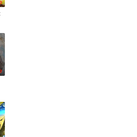
0
大
能够共同生活的世界「人魔共荣圈」迈进。跨越种族之间的隔阂
〝救国英雄〞的男人——迪亚斯。
0