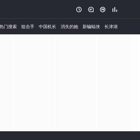




热门搜索
狙击手
中国机长
消失的她
新蝙蝠侠
长津湖