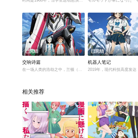
时间是1968年，当学生运动愈演愈烈之际，某大学的医学部出
モルモットが車になった「
已完结
7.0
已完结
交响诗篇
机器人笔记
在一场人类的浩劫之中，兰顿（三瓶由布子 配音）的父亲牺牲了
2019年，现代科技高度
相关推荐