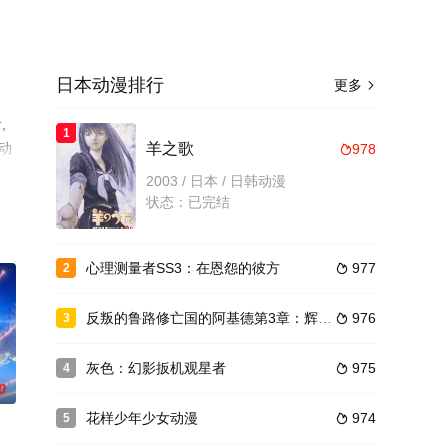
日本动漫排行
更多

,
1
动
羊之歌
978

2003 / 日本 / 日韩动漫
状态：已完结
心理测量者SS3：在恩怨的彼方
977
2

反叛的鲁路修亡国的阿基德第3章：辉芒陨落
976
3

灰色：幻影扳机观星者
975
4

0
花样少年少女动漫
974
5
