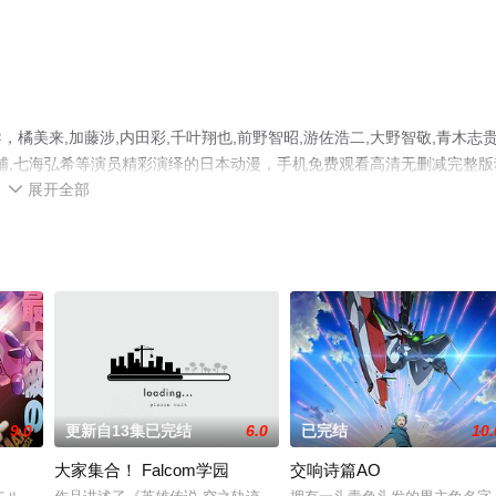
美来,加藤涉,内田彩,千叶翔也,前野智昭,游佐浩二,大野智敬,青木志贵
海浩辅,七海弘希等演员精彩演绎的日本动漫，手机免费观看高清无删减完整版
展开全部
电视猫或剧情网等平台了解。

9.0
更新自13集已完结
6.0
已完结
10.
大家集合！ Falcom学园
交响诗篇AO