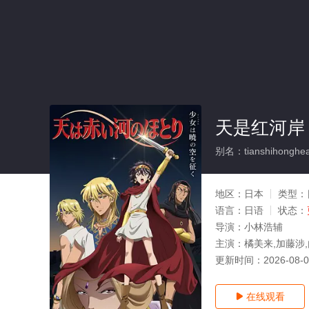
天是红河岸
别名：tianshihonghe
地区：
日本
类型：
语言：
日语
状态：
导演：
小林浩辅
主演：
橘美来,加藤涉
更新时间：
2026-08-
在线观看
