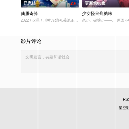
已完结
2.0
更新第06集
仙履奇缘
少女怪兽焦糖味
2022 / 火星 / 川村万梨阿,菊池正美,三田友子,辻勉,中泽弥生
恋か、破壊か――。 原因
影片评论
RS
星空