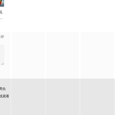
0
玩
2
幕臣——足利尊氏的谋反而宣告灭亡。
到最高难度“地狱模式”的前废人玩家少年亚莲。没有攻略本，没有论坛。连练级
影评
爬虫
线观看