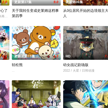
2.0
更新第17集
9.0
更新第06集
9.
费心了
关于我转生变成史莱姆这档事
从0位居民开始的边境领主
第四季
人
狸太》。国文老师手岛斥责她是浪费生命、声称漫画都是虚构，在
亲再婚而搬家。 但让她没
举办开国祭并与各国缔结邦交的魔国联邦，开始朝着实现人类与魔物
因长期在战争中活跃，而被称为
1.0
更新至第19集
1.0
HD
7.
轻松熊
幼女战记剧场版
质，从旁协助知名灵能力者·神威除灵。
...
2022 / 火星 / 日韩动漫