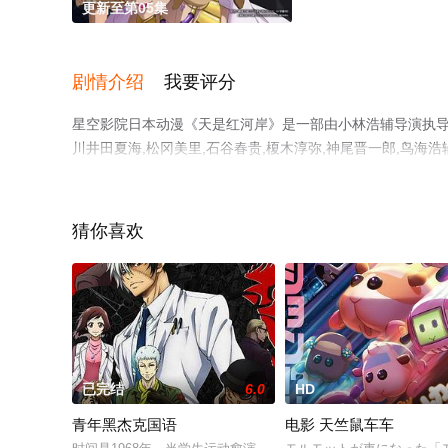
更新至第05集
剧情介绍
我要评分
星空影院日本动漫《天是红河岸》是一部由小林浩辅导演执导，橘
川井田夏海,松冈美里,石谷春贵,榎木淳弥,神尾晋一郎,鸟
漫全集就上星空电影网，更多剧情信息可移步至豆瓣动漫、
猜你喜欢
已完结
6.0
HD
青年黑杰克国语
电影 天竺鼠车车