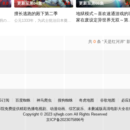
8.0
更新至第04集
2.0
更新至第06集
2.
擅长逃跑的殿下第二季
地狱模式～喜欢速通游戏的
家在废设定异世界无双～第
不明の病に悩まされている
公元1333年，为武士统治日本奠定基石的镰仓幕府，因其所信任的
季
在无名网络游戏的世界中，转生
共
0
条 “天是红河岸” 
S订阅
百度蜘蛛
神马爬虫
搜狗蜘蛛
奇虎地图
谷歌地图
必应
影院
免费提供精彩热播电视剧、动漫动画、综艺娱乐、未删减版高清电影大全在
Copyright © 2023 sjfwgb.com All Rights Reserved
京ICP备2023075896号