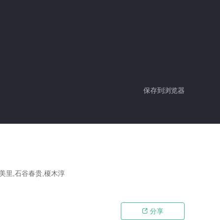
保存到浏览器
美里,石谷春贵,榎木淳
分享
