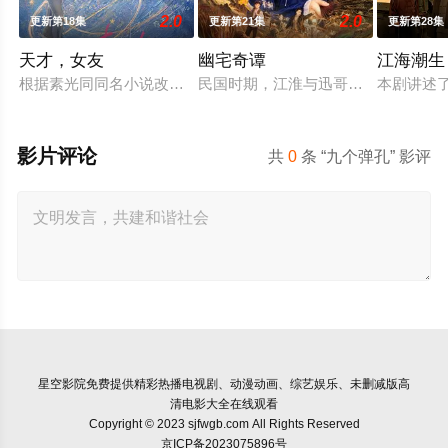
2.0
2.0
更新第18集
更新第21集
更新第28集
天才，女友
幽宅奇谭
江海潮生
根据素光同同名小说改编。江逾白长大以后，林知夏忽然对他说：
民国时期，江淮与迅哥组成说书班子，
本剧讲述
影片评论
共
0
条 “九个弹孔” 影评
星空影院
免费提供精彩热播电视剧、动漫动画、综艺娱乐、未删减版高
清电影大全在线观看
Copyright © 2023 sjfwgb.com All Rights Reserved
京ICP备2023075896号