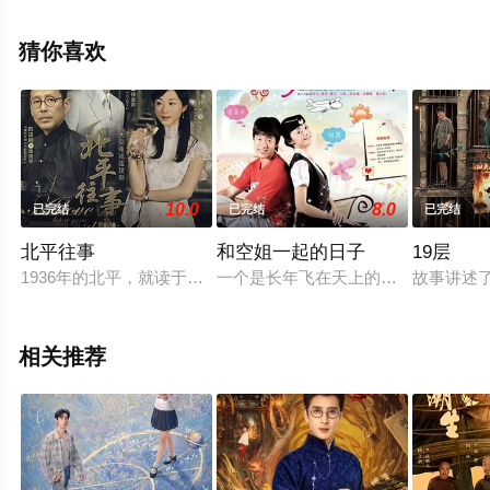
视剧全集就上星空电影网，热播电视剧提前免费观看，更
多剧情信息可移步至豆瓣电视剧、电视猫或剧情网等平台
猜你喜欢
了解。
10.0
8.0
已完结
已完结
已完结
北平往事
和空姐一起的日子
19层
1936年的北平，就读于圣心学堂的旷美娇（韩雪 饰）、袁寒雪
一个是长年飞在天上的空姐冉静（姚晨
故事讲述
相关推荐