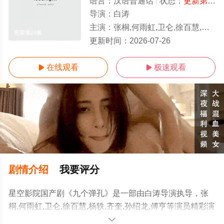
语言：
汉语普通话
状态：
更新第24集
导演：
白涛
主演：
张桐,何雨虹,卫仑,徐百慧,杨轶,齐奎,孙绍龙,傅亨
更新第24集
更新时间：
2026-07-26
在线观看
极速观看


剧情介绍
我要评分
星空影院国产剧《九个弹孔》是一部由白涛导演执导，张
桐,何雨虹,卫仑,徐百慧,杨轶,齐奎,孙绍龙,傅亨等演员精彩演
绎的中国大陆电视剧，手机免费观看高清无删减完整版电
