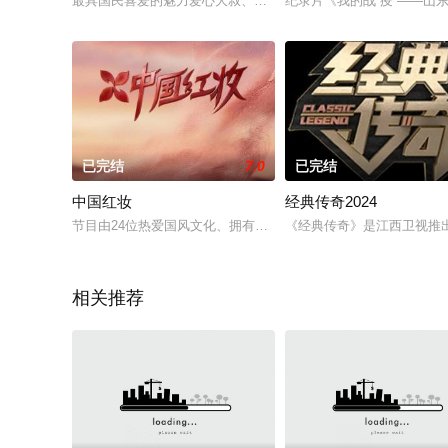
最具国民喜爱的魅力爱心大叔、全能精干女汉子、人气暖心大哥
纪录片《我的战“疫”——山
已完结
7.0
已完结
中国红妆
经典传奇2024
节目由24位热爱国风文化、拥有时尚态度、富有鲜明个性、敢于
《经典传奇》是江西卫视推
相关推荐