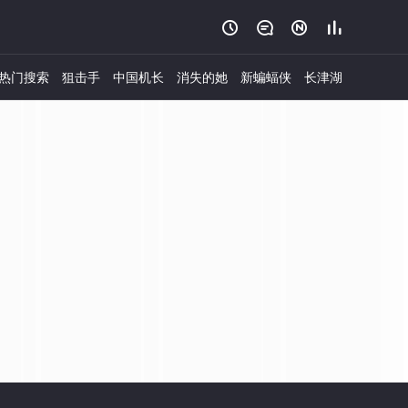




热门搜索
狙击手
中国机长
消失的她
新蝙蝠侠
长津湖