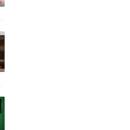
0
递进式竞技：抢位赛（考
果TV超大型密室逃脱真人秀《密室大逃脱》的官方定制衍生节目。节目邀请大神
0
目。 节目将司法局的
这次不止比技术，更要玩灵魂共振！最顶的舞台+最真的
式文化教育节目。节目以中小学课本或经典名著为线索，在读万卷书的同时行