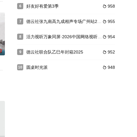
两个月拍摄，采访了
的原创音乐圆梦节目，由浙江卫视节目中心制作。节目以梦想为基石，以切磋
好友好有爱第3季
958
6

、高九成表演的《狂野西部》；王霄颐、陈九品表演的《杂学唱
德云社张九南高九成相声专场广州站2024
955
7

活力视听万象同屏·2026中国网络视听盛典
954
8

0
德云社联合队乙巳年封箱2025
952
9

圆桌时光派
948
10

破。内容具有《传奇故事
炖》《黄鹤楼》《义结金兰》《树没叶》。
作，从文学、艺术、设计等领域精选12件作品，每期以创作者及其好友接待探