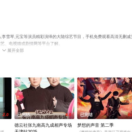
,李雪琴,元宝等演员精彩演绎的大陆综艺节目，手机免费观看高清无删减
综艺、电视猫或剧情网等平台了解。
展开全部

2.0
已完结
4.0
已完结
6.
德云社张九南高九成相声专场
梦想的声音 第二季
天津站2025