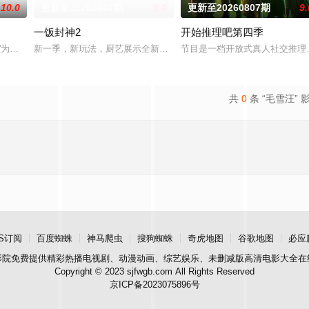
10.0
更新至20260807期
9.0
更新至20260807期
9.
一饭封神2
开始推理吧第四季
9日开播的讲座式栏目，栏目宗旨为建构时代常识，享受智
行”为核心主题，聚焦真诚直白的新式恋爱，告别无效拉扯，走进心动小屋，见证
新一季，新玩法，厨艺展示全新升级！厨神级的美味将持续上演，每
节目是一档开放式真人社交推理
共
0
条 “毛雪汪” 
S订阅
百度蜘蛛
神马爬虫
搜狗蜘蛛
奇虎地图
谷歌地图
必应
影院
免费提供精彩热播电视剧、动漫动画、综艺娱乐、未删减版高清电影大全在
Copyright © 2023 sjfwgb.com All Rights Reserved
京ICP备2023075896号