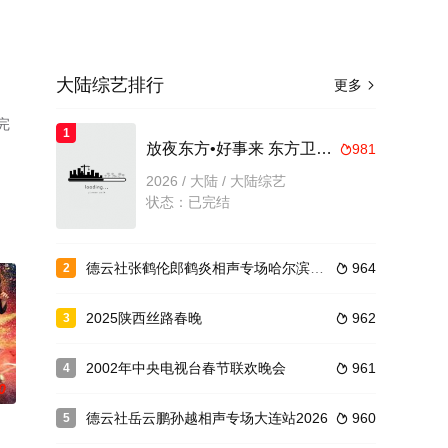
大陆综艺排行
更多

完
1
放夜东方•好事来 东方卫视2026元宵节目
981

2026 / 大陆 / 大陆综艺
状态：已完结
德云社张鹤伦郎鹤炎相声专场哈尔滨站2025
964
2

2025陕西丝路春晚
962
3

2002年中央电视台春节联欢晚会
961
4

0
德云社岳云鹏孙越相声专场大连站2026
960
5
