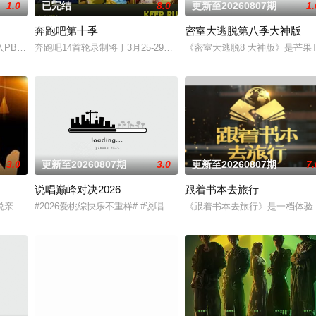
1.0
已完结
8.0
更新至20260807期
1.
奔跑吧第十季
密室大逃脱第八季大神版
真人秀。
入PBL（问题驱动教学法）项目挑战模式，模拟真实学习场景。比赛分为三轮
奔跑吧14首轮录制将于3月25-29日开启
《密室大逃脱8 大神版》是芒
3.0
更新至20260807期
3.0
更新至20260807期
7.
说唱巅峰对决2026
跟着书本去旅行
，区别于所有同类的节目，特别设置男女双赛道，目的是为保证男女
说亲情。第三调解室是国内第一档具有法律效力的排解矛盾、化解纠纷的电视节
#2026爱桃综快乐不重样# #说唱十周年巅峰对决#全新升级归来，
《跟着书本去旅行》是一档体验