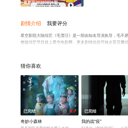
更新至20260805期
剧情介绍
我要评分
星空影院大陆综艺《毛雪汪》是一部由知名导演执导，毛不易
整版综艺节目就上星空电影网，更多剧情信息可移步至豆瓣
猜你喜欢
已完结
8.0
已完结
奇妙小森林
我的战“疫”