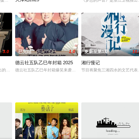
哥和阳光氧气少女，共同组成森林家族，带领六位素人萌娃回归自然
东援助湖北医疗队队员口述实录》基于“关注生命，彰显人性”的创作主旨，历时
《梦想的声音》是浙江卫视推出
德云社张九南高九成相声专场天津站爆笑来袭。本场节目包括张九南
3.0
已完结
1.0
更新至第1期
10.
德云社五队乙巳年封箱 2025
湘行慢记
自我表达的年轻女性群体为参与主体，以国风妆造为引，展现女孩
出的一档历史人文故事节目。继承《传奇故事》的人性化讲述，同时力求新的突
德云社五队乙巳年封箱爆笑来袭。本场节目包括《快乐生活》《铁锅
节目将聚焦三湘四水的文艺代表