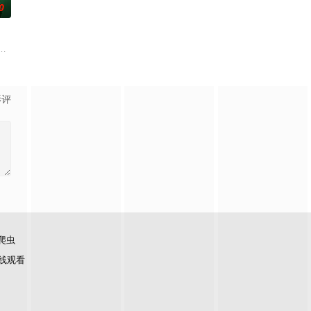
0
单身青年之间萌生的浪
一道都值得期待，已经盼着开宴瞬间的美味暴击了！
游戏综艺。由刘宇宁、金靖、张凌赫、丁程鑫、周柯宇组成的玩家团将共同进
影评
爬虫
线观看