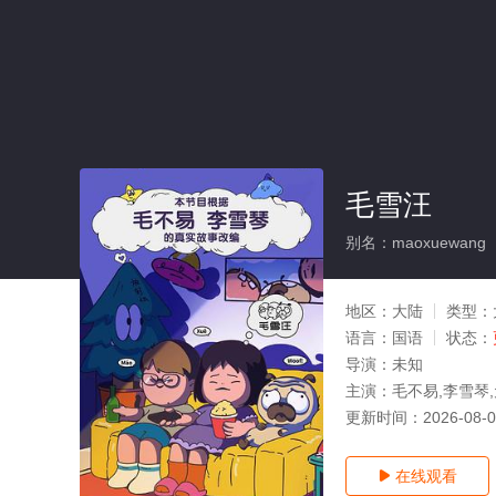
毛雪汪
别名：maoxuewang
地区：
大陆
类型：
语言：
国语
状态：
导演：
未知
主演：
毛不易,李雪琴
更新时间：
2026-08-
在线观看
