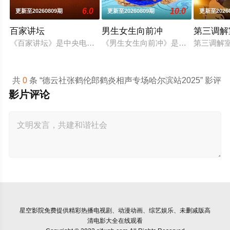
6.0
10.0
更新至20260809期
更新至20260809期
更新至2026
百家讲坛
男生女生向前冲
第三调解
《百家讲坛》是中央电视台科教频道（CCTV-10）2001年7
《男生女生向前冲》是安徽卫视一档
第三调解
共
0
条 “德云社张鹤伦郎鹤炎相声专场哈尔滨站2025” 影评
影片评论
星空影院
免费提供精彩热播电视剧、动漫动画、综艺娱乐、未删减版高
清电影大全在线观看