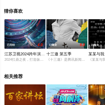
陆综艺节目，大结局剧情已揭晓（已完结），手机免费观
看高清无删减完整版综艺节目就上星空电影网，更多剧情
猜你喜欢
信息可移步至豆瓣综艺、电视猫或剧情网等平台了解。
4.0
9.0
已完结
13集全
10集全
江苏卫视2024跨年演唱会
十三邀 第五季
某某与我
2024扛鼎之夜，打造纵观古今联结中外的盛大晚会。古风顶秀
《十三邀》是腾讯新闻与单向空间联合
《某某与
相关推荐