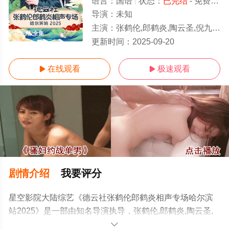
语言：
国语
状态：
已完结
- 免费在线观看
导演：
未知
主演：
张鹤伦,郎鹤炎,陶云圣,倪九涛,李云杰,张金山,董九力,李九天
已完结/全集
更新时间：
2025-09-20
在线观看
极速观看


剧情介绍
我要评分
星空影院大陆综艺《德云社张鹤伦郎鹤炎相声专场哈尔滨
站2025》是一部由知名导演执导，张鹤伦,郎鹤炎,陶云圣,
倪九涛,李云杰,张金山,董九力,李九天等演员精彩演绎的大
