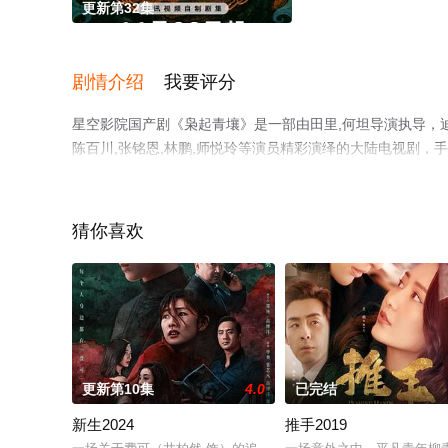
更新第32集
剧情介绍
我要评分
星空影院国产剧《枭起青壤》是一部由田里,何坦导演执导，迪丽热
陈百川,张铭恩,林鹏,师悦玲等演员精彩演绎的大陆电视剧
免费观看，更多剧情信息可移步至豆瓣电视剧、电视猫或剧
猜你喜欢
更新第10集
4.0
已完结
新生2024
推手2019