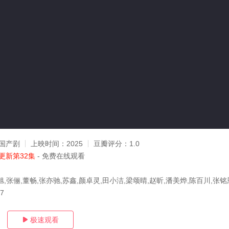
国产剧
上映时间：
2025
豆瓣评分：
1.0
更新第32集
- 免费在线观看
,张俪,董畅,张亦驰,苏鑫,颜卓灵,田小洁,梁颂晴,赵昕,潘美烨,陈百川,张铭
07
极速观看
