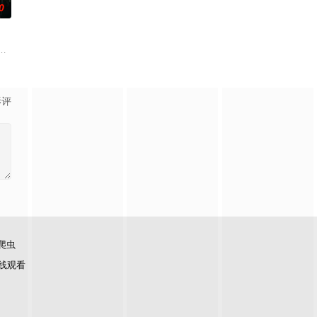
0
渴望寻求强国之路。他毅
技术的支持下，通过摸排、勘查等传统刑侦手段，接连破获数
顾炎女儿奴的属性，请求老炮儿顾炎带自己用程序员身份卧底电诈集团以求查
影评
爬虫
线观看