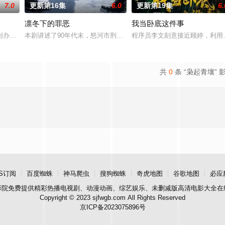
7.0
更新第16集
6.0
更新第19集
6.
凛冬下的罪恶
我当卧底这件事
告：婚不结了。鹿鸣村开了锅，村民大骂麦香是叛徒。麦香是婚前体
创办大生企业，实业报国的故事。甲午战争后，国家蒙羞，张謇虽高中状元，却
本剧讲述了90年代末，怒河市刑侦支队在无普及监控、无DNA鉴定
程序员李文刻意接近顾婷，利用
共
0
条 “枭起青壤” 
S订阅
百度蜘蛛
神马爬虫
搜狗蜘蛛
奇虎地图
谷歌地图
必应
影院
免费提供精彩热播电视剧、动漫动画、综艺娱乐、未删减版高清电影大全在
Copyright © 2023 sjfwgb.com All Rights Reserved
京ICP备2023075896号