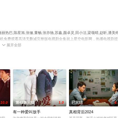
巴,陈星旭,张俪,董畅,张亦驰,苏鑫,颜卓灵,田小洁,梁颂晴,赵昕,潘美烨
，手机免费观看高清无删减完整版电视剧全集就上星空电影网，热播电视剧
展开全部
情网等平台了解。

10.0
第42集完结
1.0
已完结
6.
有一种爱叫放手
真相背后2024