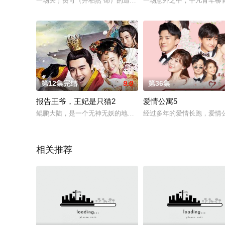
一场关于费可（井柏然 饰）的追思会，女记者何珊（周依然 饰
一场意外之中，平凡青年柳
第12集完结
9.0
第36集
报告王爷，王妃是只猫2
爱情公寓5
鲲鹏大陆，是一个无神无妖的地界，小七，托了自己师父的福，穿
经过多年的爱情长跑，爱情
相关推荐