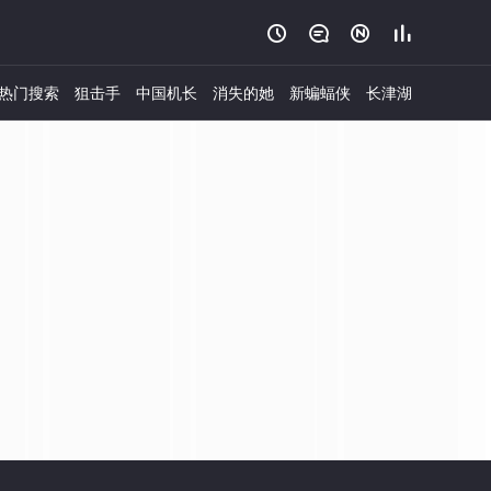




热门搜索
狙击手
中国机长
消失的她
新蝙蝠侠
长津湖