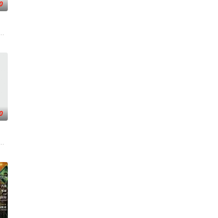
0
门诸人共赴冒险奇局。
科三元及第入翰林院的奇女子。十年前的她被他从死人堆里救出
《平阳公主》。
0
求真打实抗，虽引发哗
战与境外竞争，通过创新实践实现本土设计理念突破的故事。
使用由“中国准备银行”发行的伪钞货币。根据党中央指示，高景波、徐邵梁、孙