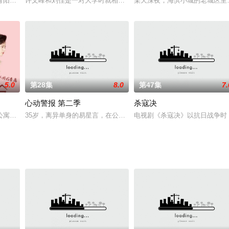
）与五位陌生人一同受邀。他们都跟费可有着不为人知的过往，但
青阳（贾乃亮 饰）结识了商界精英陈一凡（王鸥 饰）。之后，柳青阳的家中发
许文峰和刘佳是一对大学时就相爱的夫妻，许文峰虽为上门女婿，但却
某天深夜，海滨小城的老城区里
5.0
第28集
8.0
第47集
7.
心动警报 第二季
杀寇决
越过去落在王爷北宫 炎的床顶…… 女主小七意外在古董市场认
公寓的老住客们纷纷修成正果，他们中有的确定了恋爱关系，有的决定领证结婚
35岁，离异单身的易星言，在公司遇到了让自己内心动摇的人，年轻
电视剧《杀寇决》以抗日战争时