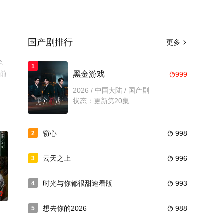
国产剧排行
更多

,
1
提前
黑金游戏
999

2026 / 中国大陆 / 国产剧
状态：更新第20集
窃心
998
2

云天之上
996
3

时光与你都很甜速看版
993
4

0
想去你的2026
988
5
