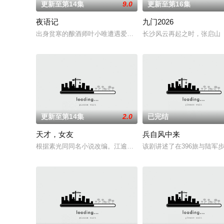
更新至第14集
9.0
更新至第16集
夜语记
九门2026
出身贫寒的酿酒师叶小唯遭遇爱人程桉、恩师林晚媚的双重背叛
长沙风云再起之时，张启山（
更新至第14集
2.0
已完结
天才，女友
兵自风中来
根据素光同同名小说改编。江逾白长大以后，林知夏忽然对他说：
该剧讲述了在396旅与陆