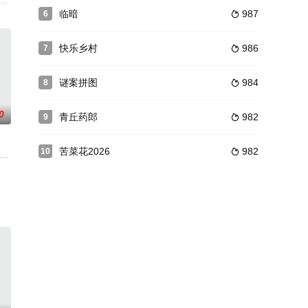
生了变故，他成为了家
得到了岳母的尊重和理解。为了让家人过上幸福的生活，许.
，发生了一起离奇命案，当地颇有名望的老人关敬堂，惨死在自家别墅之中。
临暗
987
6

快乐乡村
986
7

谜案拼图
984
8

0
青丘药郎
982
9

苦菜花2026
982
10

。大家的爱情纷纷进入了
的职场后辈周思行。现实的压力、身份的距离、公司的制度与
 期的天津为背景，讲述了以南开大学 高材生陆子峥（张一山饰）为首的六 名