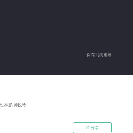
保存到浏览器
恩,林鹏,师悦玲
分享
