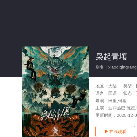
枭起青壤
别名：xiaoqiqingrang
地区：
大陆
类型：
语言：
国语
状态：
导演：
田里,何坦
主演：
迪丽热巴,陈星旭
更新时间：
2025-12-
在线观看
