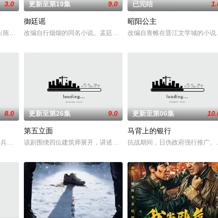
3.0
更新至第19集
9.0
已完结
1.
御廷谣
昭阳公主
。她从恨意中涅槃重生，借私生女桑落的身份入住程家。她步步为营
陈伟霆 饰）与吴老狗（曾舜晞 饰）强强联手，携手霍仙姑（陈瑶 饰）与九
改编自行烟烟的同名小说。孟廷辉，大平王朝有史以来个以女子进士
改编自青帷在晋江文学城的小说
8.0
更新至第26集
9.0
更新至第06集
10.
第五立面
马背上的银行
“江逾白，我喜欢你，哲学和生物学意义上的喜欢。”那个夜晚，
军步兵学院联合举办的小型军事演习中，郭子剑因不满演习流于形式，假传指令要
该剧围绕四位建筑师展开，讲述了他们在中意合作项目中面对专业挑
抗战期间，日伪政府强行推广、